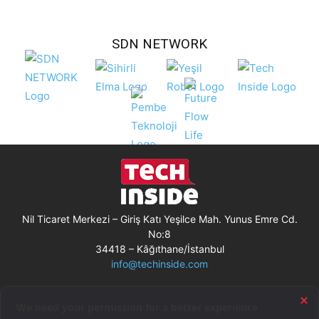
SDN NETWORK
Nil Ticaret Merkezi – Giriş Katı Yeşilce Mah. Yunus Emre Cd.
No:8
34418 – Kâğıthane/İstanbul
info@techinside.com
Künye
Site Kullanım Koşulları
Çerez Kullanımı