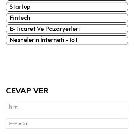
Startup
Fintech
E-Ticaret Ve Pazaryerleri
Nesnelerin İnterneti - IoT
CEVAP VER
İsi
E-
Pos