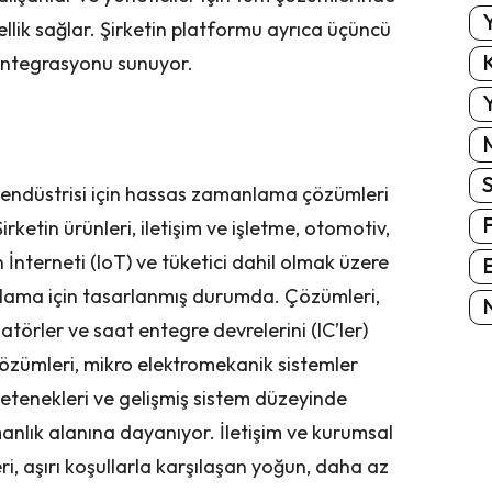
Y
sellik sağlar. Şirketin platformu ayrıca üçüncü
K
 entegrasyonu sunuyor.
Y
k endüstrisi için hassas zamanlama çözümleri
irketin ürünleri, iletişim ve işletme, otomotiv,
n İnterneti (IoT) ve tüketici dahil olmak üzere
E
lama için tasarlanmış durumda. Çözümleri,
N
onatörler ve saat entegre devrelerini (IC’ler)
özümleri, mikro elektromekanik sistemler
yetenekleri ve gelişmiş sistem düzeyinde
nlık alanına dayanıyor. İletişim ve kurumsal
, aşırı koşullarla karşılaşan yoğun, daha az