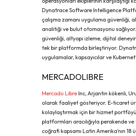
operasyonları ekiplerinin karşılaştığı k
Dynatrace Software Intelligence Plat
çalışma zamanı uygulama güvenliği, alt
analitiği ve bulut otomasyonu sağlıyo
güvenliği, altyapı izleme, dijital deney
tek bir platformda birleştiriyor. Dynat
uygulamalar, kapsayıcılar ve Kubernet’l
MERCADOLIBRE
Mercado Libre
Inc, Arjantin kökenli, Ur
olarak faaliyet gösteriyor. E-ticaret ürün
kolaylaştırmak için bir hizmet portfö
platformları aracılığıyla perakende ve 
coğrafi kapsamı Latin Amerika’nın 18 ülke