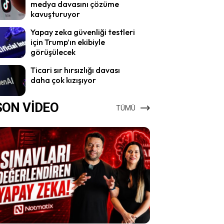
medya davasını çözüme
kavuşturuyor
Yapay zeka güvenliği testleri
için Trump’ın ekibiyle
görüşülecek
Ticari sır hırsızlığı davası
daha çok kızışıyor
SON VİDEO
TÜMÜ