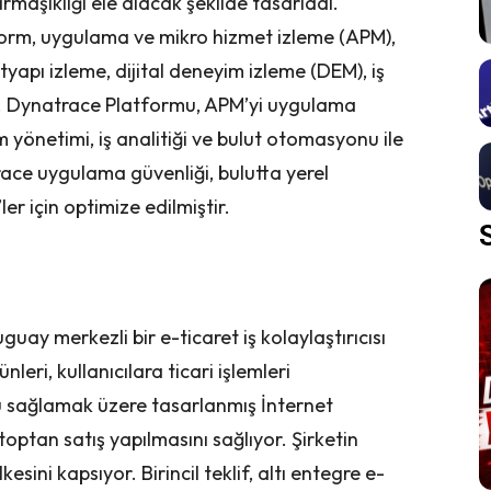
armaşıklığı ele alacak şekilde tasarladı.
form, uygulama ve mikro hizmet izleme (APM),
yapı izleme, dijital deneyim izleme (DEM), iş
r. Dynatrace Platformu, APM’yi uygulama
im yönetimi, iş analitiği ve bulut otomasyonu ile
race uygulama güvenliği, bulutta yerel
er için optimize edilmiştir.
uguay merkezli bir e-ticaret iş kolaylaştırıcısı
leri, kullanıcılara ticari işlemleri
yü sağlamak üzere tasarlanmış İnternet
toptan satış yapılmasını sağlıyor. Şirketin
sini kapsıyor. Birincil teklif, altı entegre e-