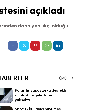
stesini açıkladı
rlerinden daha yenilikçi olduğu
HABERLER
TÜMÜ
Palantir yapay zeka destekli
analitik ile gelir tahminini
yükseltti
Spotify kullanıcı büyümesi