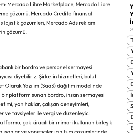
tem: Mercado Libre Marketplace, Mercado Libre
Y
eme çözümü, Mercado Credito finansal
Y
İ
s lojistik çözümleri, Mercado Ads reklam
2
trin çözümü.
T
abanlı bir bordro ve personel sermayesi
ısı diyebiliriz. Şirketin hizmetleri, bulut
G
et Olarak Yazılım (SaaS) dağıtım modelinde
İ
ik bir platform sunan bordro, insan sermayesi
timi, yan haklar, çalışan deneyimleri,
S
 ve tavsiyeler ile vergi ve düzenleyici
tformu, çok kiracılı bir mimari kullanan birleşik
E
alışanlar ve yöneticiler için tüm çözümlerinde