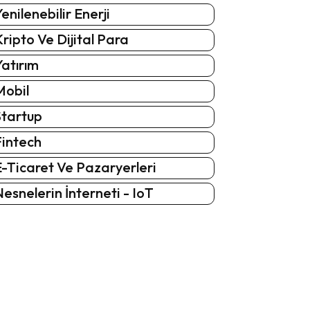
enilenebilir Enerji
ripto Ve Dijital Para
atırım
Mobil
Startup
Fintech
-Ticaret Ve Pazaryerleri
esnelerin İnterneti - IoT