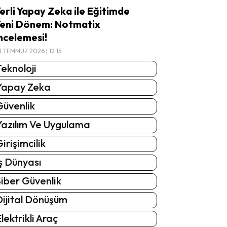
erli Yapay Zeka ile Eğitimde
eni Dönem: Notmatix
ncelemesi!
3 TEMMUZ 2026 | 12:15
eknoloji
Yapay Zeka
Güvenlik
Yazılım Ve Uygulama
irişimcilik
ş Dünyası
iber Güvenlik
Dijital Dönüşüm
lektrikli Araç