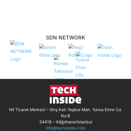
SDN NETWORK
Nil Ticaret Merkezi – Giriş Katı Yeşilce Mah. Yunus Emre Cd.
No:8
34418 – Kâğıthane/İstanbul
info@techinside.com