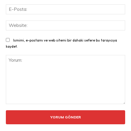
E-
Pos
Web
Ismimi, e-postamı ve web sitemi bir dahaki sefere bu tarayıcıya
kaydet.
Yorum: