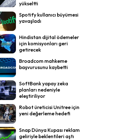
yükseltti
Spotify kullanıcı büyümesi
yavaşladı
Hindistan dijital ödemeler
için komisyonları geri
getirecek
Broadcom mahkeme
başvurusunu kaybetti
SoftBank yapay zeka
planları nedeniyle
eleştiriliyor
Robot üreticisi Unitree için
yeni değerleme hedefi
Snap Dünya Kupası reklam
geliriyle beklentileri aştı