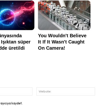
E-
Website
Posta:
rayıcıya kaydet.