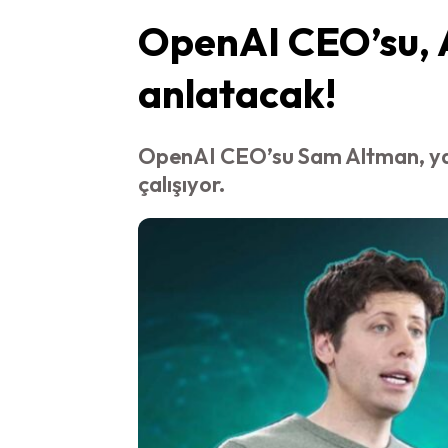
OpenAI CEO’su, A
anlatacak!
OpenAI CEO’su Sam Altman, yap
çalışıyor.