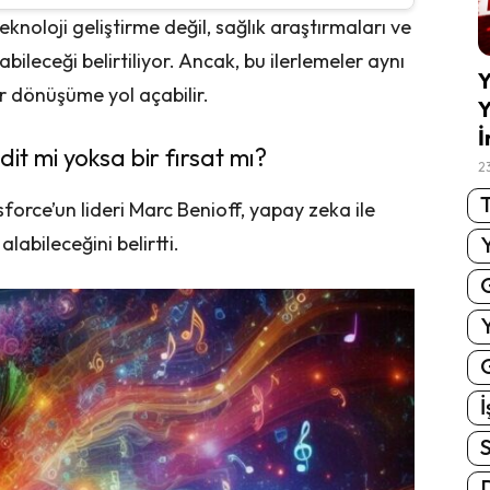
knoloji geliştirme değil, sağlık araştırmaları ve
abileceği belirtiliyor. Ancak, bu ilerlemeler aynı
Y
 dönüşüme yol açabilir.
Y
İ
dit mi yoksa bir fırsat mı?
2
T
orce’un lideri Marc Benioff, yapay zeka ile
labileceğini belirtti.
G
İ
S