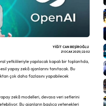
YIĞIT CAN BEŞIROĞLU
21 OCAK 2025 | 22:02
l yetkilileriyle yapılacak kapalı bir toplantıda,
esil yapay zekâ ajanlarını tanıtacak. Bu
ktan çok daha fazlasını yapabilecek
yapay zekâ modelleri, devasa veri setlerini
tebiliyor. Bu ajanların başlıca yetenekleri