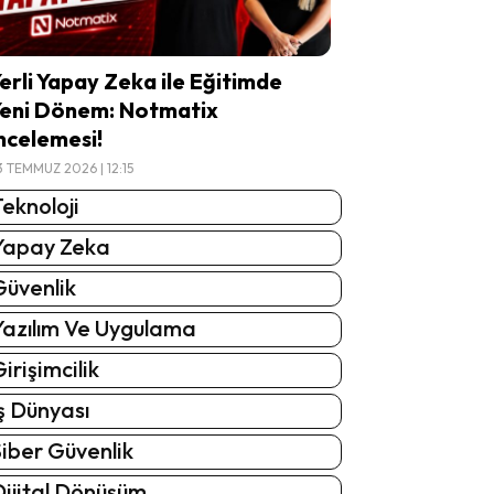
erli Yapay Zeka ile Eğitimde
eni Dönem: Notmatix
ncelemesi!
3 TEMMUZ 2026 | 12:15
eknoloji
Yapay Zeka
Güvenlik
Yazılım Ve Uygulama
irişimcilik
ş Dünyası
iber Güvenlik
Dijital Dönüşüm