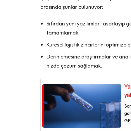
arasında şunlar bulunuyor:
Sıfırdan yeni yazılımlar tasarlayıp 
tamamlamak.
Küresel lojistik zincirlerini optimiz
Derinlemesine araştırmalar ve anal
hızda çözüm sağlamak.
Ya
ya
Son
gör
GPT