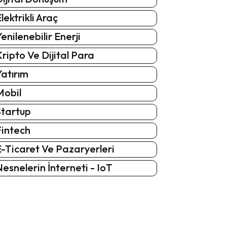
lektrikli Araç
enilenebilir Enerji
ripto Ve Dijital Para
atırım
Mobil
Startup
Fintech
-Ticaret Ve Pazaryerleri
esnelerin İnterneti - IoT