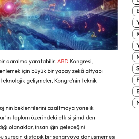
E
Y
K
Y
ir daralma yaratabilir.
ABD
Kongresi,
enlemek için büyük bir yapay zekâ altyapı
 teknolojik gelişmeler, Kongre’nin teknik
E
N
inin beklentilerini azaltmaya yönelik
r’ın toplum üzerindeki etkisi şimdiden
ğı olanaklar, insanlığın geleceğini
 bu sürecin distopik bir senaryoya dönüşmemesi