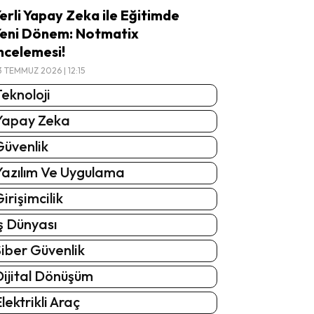
erli Yapay Zeka ile Eğitimde
eni Dönem: Notmatix
ncelemesi!
3 TEMMUZ 2026 | 12:15
eknoloji
Yapay Zeka
Güvenlik
Yazılım Ve Uygulama
irişimcilik
ş Dünyası
iber Güvenlik
Dijital Dönüşüm
lektrikli Araç