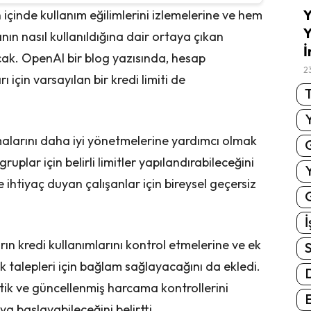
Y
içinde kullanım eğilimlerini izlemelerine ve hem
Y
ın nasıl kullanıldığına dair ortaya çıkan
İ
acak. OpenAI bir blog yazısında, hesap
2
ı için varsayılan bir kredi limiti de
T
alarını daha iyi yönetmelerine yardımcı olmak
gruplar için belirli limitler yapılandırabileceğini
ihtiyaç duyan çalışanlar için bireysel geçersiz
G
İ
rın kredi kullanımlarını kontrol etmelerine ve ek
S
k talepleri için bağlam sağlayacağını da ekledi.
itik ve güncellenmiş harcama kontrollerini
E
 başlayabileceğini belirtti.