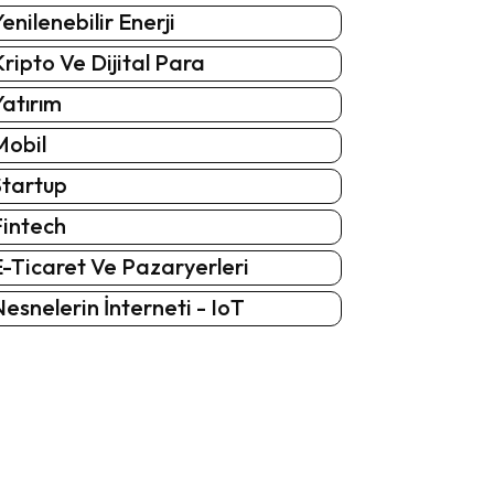
enilenebilir Enerji
ripto Ve Dijital Para
atırım
Mobil
Startup
Fintech
-Ticaret Ve Pazaryerleri
esnelerin İnterneti - IoT