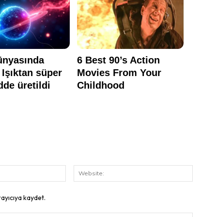
E-
Website
Posta:
rayıcıya kaydet.