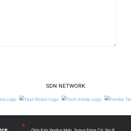
SDN NETWORK
Ticaret Merkezi – Giriş Katı Yeşilce Mah. Yunus Emre Cd. No:8