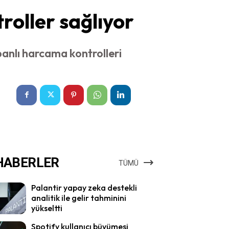
roller sağlıyor
anlı harcama kontrolleri
HABERLER
TÜMÜ
Palantir yapay zeka destekli
analitik ile gelir tahminini
yükseltti
Spotify kullanıcı büyümesi