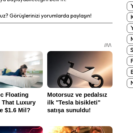
Y
z? Görüşlerinizi yorumlarda paylaşın!
K
Y
E
N