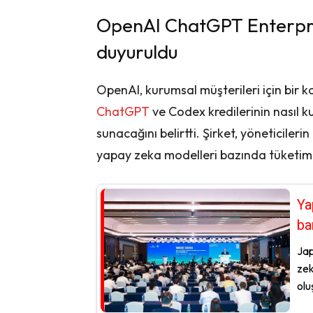
OpenAI ChatGPT Enterprise 
duyuruldu
OpenAI, kurumsal müşterileri için bir k
ChatGPT
ve Codex kredilerinin nasıl k
sunacağını belirtti. Şirket, yöneticilerin 
yapay zeka modelleri bazında tüketimin
Ya
ba
Jap
zek
olu