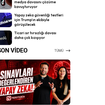
medya davasını çözüme
kavuşturuyor
Yapay zeka güvenliği testleri
için Trump’ın ekibiyle
görüşülecek
Ticari sır hırsızlığı davası
daha çok kızışıyor
SON VİDEO
TÜMÜ