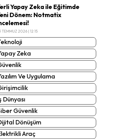
erli Yapay Zeka ile Eğitimde
eni Dönem: Notmatix
ncelemesi!
3 TEMMUZ 2026 | 12:15
eknoloji
Yapay Zeka
Güvenlik
Yazılım Ve Uygulama
irişimcilik
ş Dünyası
iber Güvenlik
Dijital Dönüşüm
lektrikli Araç