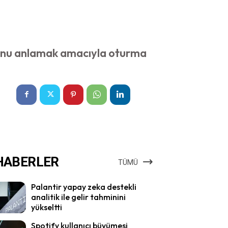
uğunu anlamak amacıyla oturma
HABERLER
TÜMÜ
Palantir yapay zeka destekli
analitik ile gelir tahminini
yükseltti
Spotify kullanıcı büyümesi