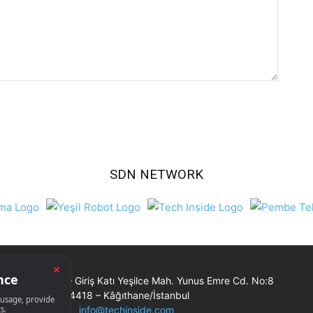
SDN NETWORK
Ticaret Merkezi – Giriş Katı Yeşilce Mah. Yunus Emre Cd. No:8
34418 – Kâğıthane/İstanbul
info@techinside.com