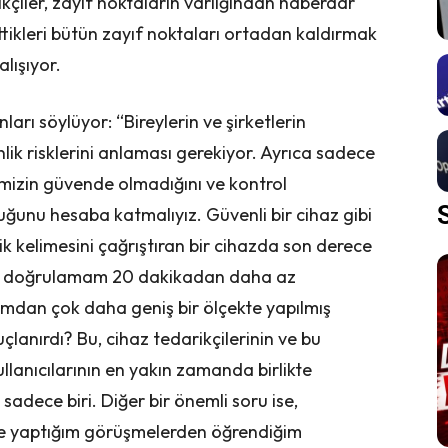
çiler, zayıf noktaların varlığından haberdar
ttikleri bütün zayıf noktaları ortadan kaldırmak
alışıyor.
unları söylüyor: “Bireylerin ve şirketlerin
nlik risklerini anlaması gerekiyor. Ayrıca sadece
rimizin güvende olmadığını ve kontrol
unu hesaba katmalıyız. Güvenli bir cihaz gibi
 kelimesini çağrıştıran bir cihazda son derece
arı doğrulamam 20 dakikadan daha az
mdan çok daha geniş bir ölçekte yapılmış
çlanırdı? Bu, cihaz tedarikçilerinin ve bu
ullanıcılarının en yakın zamanda birlikte
dece biri. Diğer bir önemli soru ise,
rle yaptığım görüşmelerden öğrendiğim