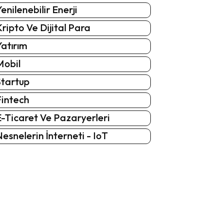
enilenebilir Enerji
ripto Ve Dijital Para
atırım
Mobil
Startup
Fintech
-Ticaret Ve Pazaryerleri
esnelerin İnterneti - IoT