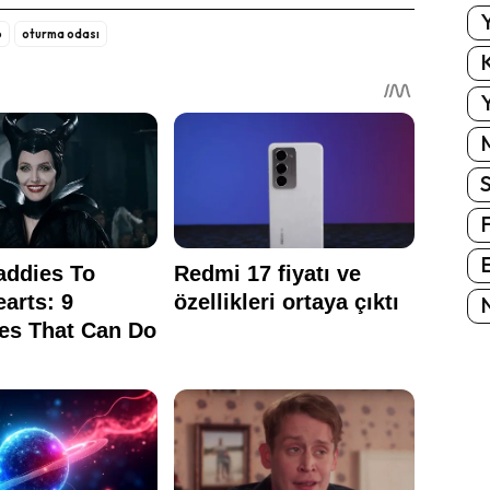
Y
b
oturma odası
K
Y
E
N