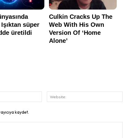
E-
Website
Posta:
rayıcıya kaydet.