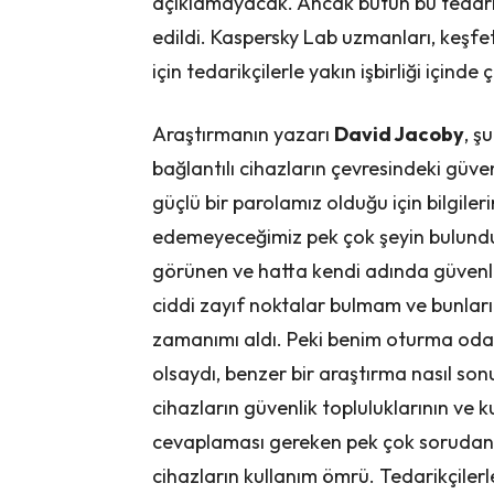
açıklamayacak. Ancak bütün bu tedarik
edildi. Kaspersky Lab uzmanları, keşfe
için tedarikçilerle yakın işbirliği içinde ç
Araştırmanın yazarı
David Jacoby
, ş
bağlantılı cihazların çevresindeki güve
güçlü bir parolamız olduğu için bilgile
edemeyeceğimiz pek çok şeyin bulunduğ
görünen ve hatta kendi adında güvenlik
ciddi zayıf noktalar bulmam ve bunl
zamanımı aldı. Peki benim oturma oda
olsaydı, benzer bir araştırma nasıl sonu
cihazların güvenlik topluluklarının ve k
cevaplaması gereken pek çok sorudan sa
cihazların kullanım ömrü. Tedarikçile