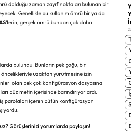
ömrü dolduğu zaman zayıf noktaları bulunan bir
Y
meyecek. Genellikle bu kullanım ömrü bir ya da
Y
İ
AS
‘lerin, gerçek ömrü bundan çok daha
2
T
larda bulundu. Bunların pek çoğu, bir
 öncelikleriyle uzaktan yürütmesine izin
G
izinleri olan pek çok konfigürasyon dosyasına
ları düz metin içerisinde barındırıyorlardı.
İ
miş parolaları içeren bütün konfigürasyon
S
şıyordu.
E
z? Görüşlerinizi yorumlarda paylaşın!