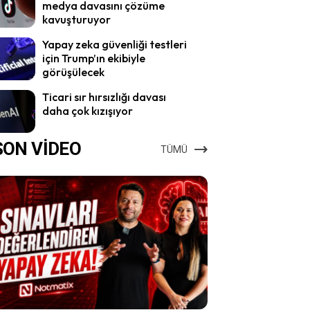
medya davasını çözüme
kavuşturuyor
Yapay zeka güvenliği testleri
için Trump’ın ekibiyle
görüşülecek
Ticari sır hırsızlığı davası
daha çok kızışıyor
SON VİDEO
TÜMÜ