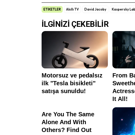
ETİKETLER
Akıllı TV
David Jacoby
Kaspersky La