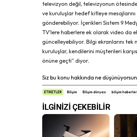
televizyon değil, televizyonun ötesind
ve kuruluşlar hedef kitleye mesajların
gönderebiliyor. İçerikleri Sistem 9 Me
TV’lere haberlere ek olarak video da ekle
güncelleyebiliyor. Bilgi ekranlarını t
kuruluşlar, kendilerini müşterileri karşıs
önüne geçti” diyor.
Siz bu konu hakkında ne düşünüyorsunu
ETİKETLER
Bilişim
Bilişim dünyası
bilişim haberler