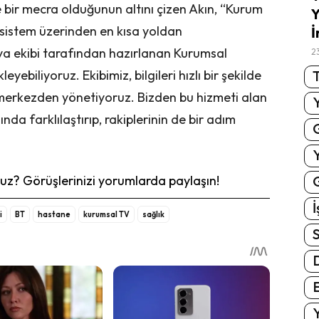
e bir mecra olduğunun altını çizen Akın, “Kurum
Y
ı sistem üzerinden en kısa yoldan
İ
dya ekibi tarafından hazırlanan Kurumsal
2
yebiliyoruz. Ekibimiz, bilgileri hızlı bir şekilde
T
ek merkezden yönetiyoruz. Bizden bu hizmeti alan
ında farklılaştırıp, rakiplerinin de bir adım
z? Görüşlerinizi yorumlarda paylaşın!
G
İ
i
BT
hastane
kurumsal TV
sağlık
S
E
Y