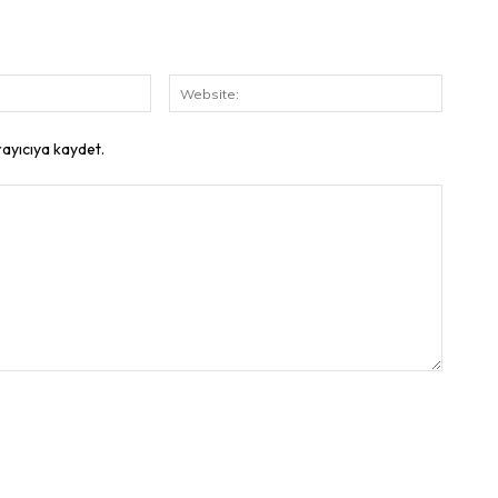
E-
Website
Posta:
rayıcıya kaydet.