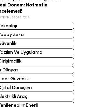
eni Dönem: Notmatix
ncelemesi!
3 TEMMUZ 2026 | 12:15
eknoloji
Yapay Zeka
Güvenlik
Yazılım Ve Uygulama
irişimcilik
ş Dünyası
iber Güvenlik
Dijital Dönüşüm
lektrikli Araç
enilenebilir Enerji