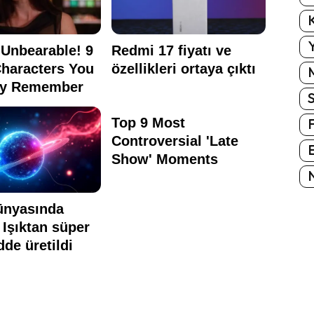
K
Y
E
N