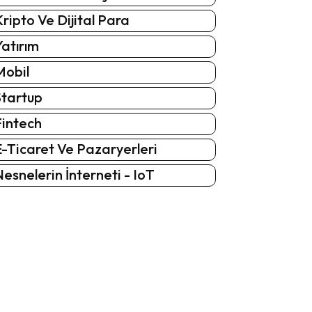
ripto Ve Dijital Para
atırım
Mobil
Startup
Fintech
-Ticaret Ve Pazaryerleri
esnelerin İnterneti - IoT