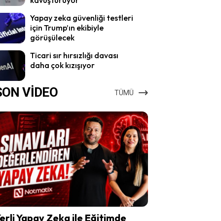
Yapay zeka güvenliği testleri
için Trump’ın ekibiyle
görüşülecek
Ticari sır hırsızlığı davası
daha çok kızışıyor
SON VİDEO
TÜMÜ
erli Yapay Zeka ile Eğitimde