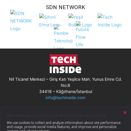
SDN NETWORK
Nil Ticaret Merkezi – Giriş Katı Yeşilce Mah. Yunus Emre Cd.
No:8
34418 – Kâğıthane/İstanbul
info@techinside.com
Künye
Site Kullanım Koşulları
Çerez Kullanımı
Gizlilik Bildirimi
RSS