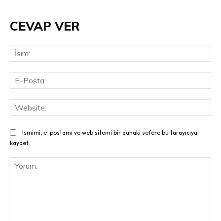
CEVAP VER
İsi
E-
Pos
Web
Ismimi, e-postamı ve web sitemi bir dahaki sefere bu tarayıcıya
kaydet.