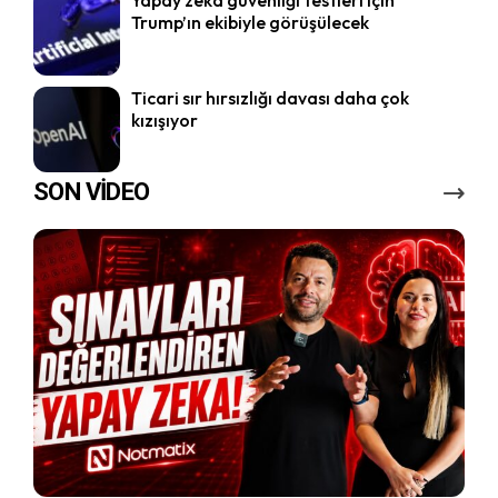
Yapay zeka güvenliği testleri için
Trump’ın ekibiyle görüşülecek
Ticari sır hırsızlığı davası daha çok
kızışıyor
SON VİDEO