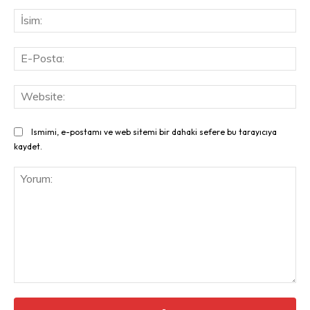
İsi
E-
Pos
Web
Ismimi, e-postamı ve web sitemi bir dahaki sefere bu tarayıcıya
kaydet.
Yorum: