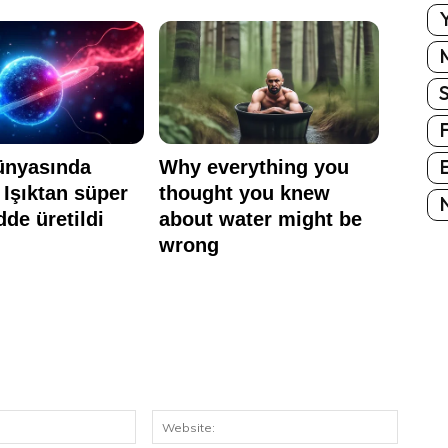
Y
E
N
E-
Website
Posta: