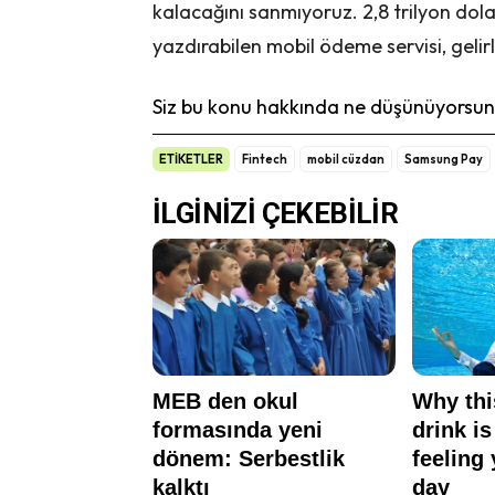
kalacağını sanmıyoruz. 2,8 trilyon dol
yazdırabilen mobil ödeme servisi, gelir
Siz bu konu hakkında ne düşünüyorsunu
ETİKETLER
Fintech
mobil cüzdan
Samsung Pay