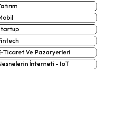
atırım
Mobil
Startup
Fintech
-Ticaret Ve Pazaryerleri
esnelerin İnterneti - IoT
: