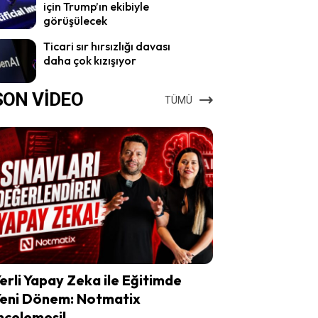
için Trump’ın ekibiyle
görüşülecek
Ticari sır hırsızlığı davası
daha çok kızışıyor
SON VİDEO
TÜMÜ
erli Yapay Zeka ile Eğitimde
eni Dönem: Notmatix
ncelemesi!