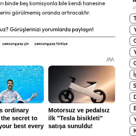
arı binde beş komisyonla bile kendi hanesine
2
lerini görülmemiş oranda artıracaktır.
T
z? Görüşlerinizi yorumlarda paylaşın!
samsung pay çin
samsung pay türkiye
G
İ
S
E
Y
K