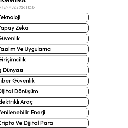
3 TEMMUZ 2026 | 12:15
eknoloji
Yapay Zeka
Güvenlik
Yazılım Ve Uygulama
irişimcilik
ş Dünyası
iber Güvenlik
Dijital Dönüşüm
lektrikli Araç
enilenebilir Enerji
ripto Ve Dijital Para