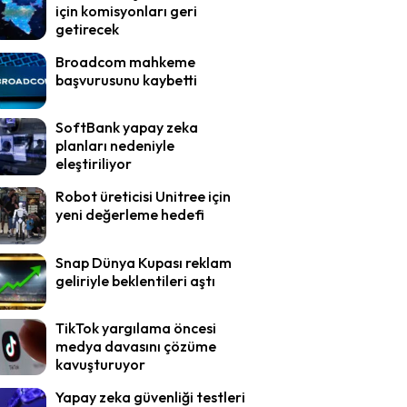
için komisyonları geri
getirecek
Broadcom mahkeme
başvurusunu kaybetti
SoftBank yapay zeka
planları nedeniyle
eleştiriliyor
Robot üreticisi Unitree için
yeni değerleme hedefi
Snap Dünya Kupası reklam
geliriyle beklentileri aştı
TikTok yargılama öncesi
medya davasını çözüme
kavuşturuyor
Yapay zeka güvenliği testleri