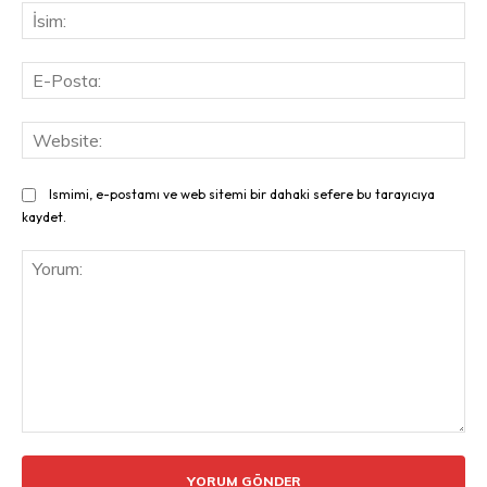
İsi
E-
Pos
Web
Ismimi, e-postamı ve web sitemi bir dahaki sefere bu tarayıcıya
kaydet.
Yorum: