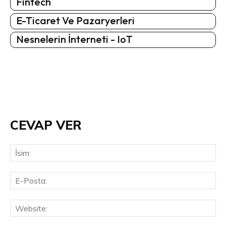
Fintech
E-Ticaret Ve Pazaryerleri
Nesnelerin İnterneti - IoT
CEVAP VER
İsi
E-
Pos
Web