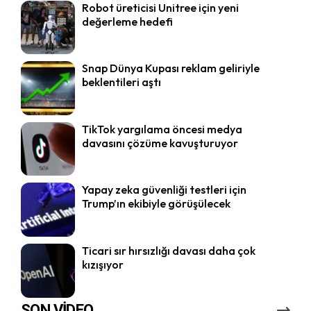
Robot üreticisi Unitree için yeni
değerleme hedefi
Snap Dünya Kupası reklam geliriyle
beklentileri aştı
TikTok yargılama öncesi medya
davasını çözüme kavuşturuyor
Yapay zeka güvenliği testleri için
Trump’ın ekibiyle görüşülecek
Ticari sır hırsızlığı davası daha çok
kızışıyor
SON VİDEO