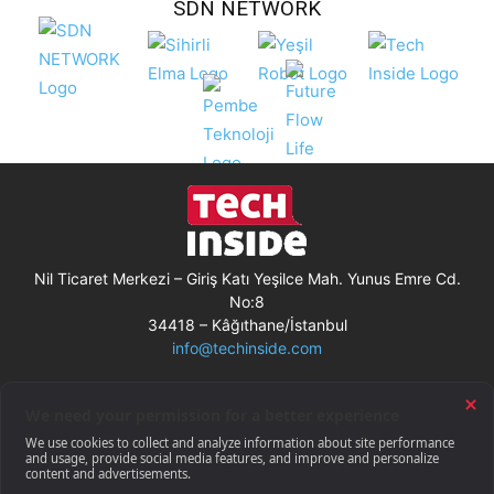
SDN NETWORK
Nil Ticaret Merkezi – Giriş Katı Yeşilce Mah. Yunus Emre Cd.
No:8
34418 – Kâğıthane/İstanbul
info@techinside.com
Künye
Site Kullanım Koşulları
Çerez Kullanımı
Gizlilik Bildirimi
RSS