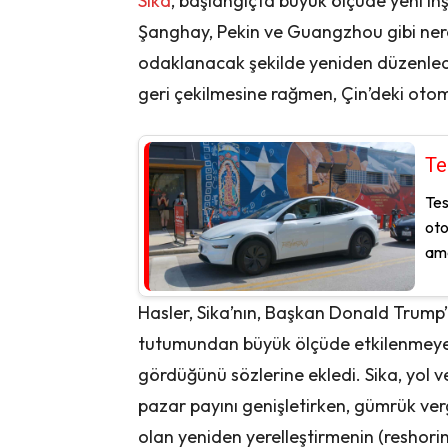
Sika
, başlangıçta büyük ölçüde yeni inş
Şanghay, Pekin ve Guangzhou gibi ner
odaklanacak şekilde yeniden düzenledi.
geri çekilmesine rağmen, Çin’deki otom
Te
Tes
oto
ama
Hasler, Sika’nın, Başkan Donald Trump’ı
tutumundan büyük ölçüde etkilenmeyen
gördüğünü sözlerine ekledi. Sika, yol v
pazar payını genişletirken, gümrük ver
olan yeniden yerelleştirmenin (reshorin