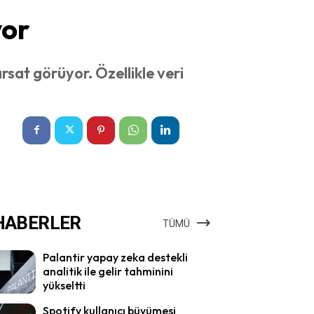
yor
ırsat görüyor. Özellikle veri
HABERLER
TÜMÜ
Palantir yapay zeka destekli
analitik ile gelir tahminini
yükseltti
Spotify kullanıcı büyümesi