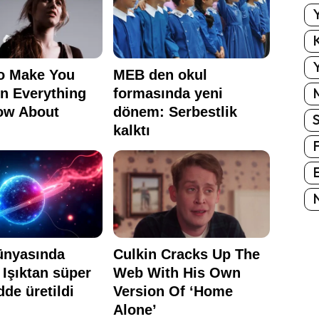
Y
K
Y
E
N