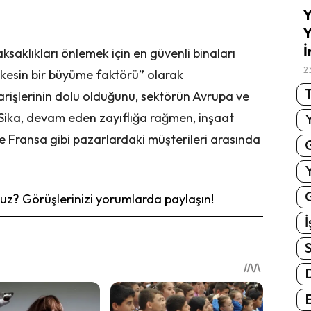
Y
Y
İ
saklıkları önlemek için en güvenli binaları
2
 “kesin bir büyüme faktörü” olarak
T
parişlerinin dolu olduğunu, sektörün Avrupa ve
Sika, devam eden zayıflığa rağmen, inşaat
ve Fransa gibi pazarlardaki müşterileri arasında
G
z? Görüşlerinizi yorumlarda paylaşın!
İ
S
E