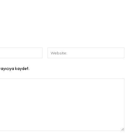
E-
Website
Posta:
rayıcıya kaydet.