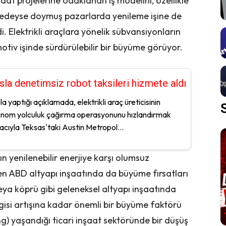
aat projelerine odaklanan iş modelini, özellikle
edeyse doymuş pazarlarda yenileme işine de
 Elektrikli araçlara yönelik sübvansiyonların
otiv işinde sürdürülebilir bir büyüme görüyor.
sla denetimsiz robot taksileri hizmete aldı
la yaptığı açıklamada, elektrikli araç üreticisinin
nom yolculuk çağırma operasyonunu hızlandırmak
cıyla Teksas'taki Austin Metropol...
n yenilenebilir enerjiye karşı olumsuz
 ABD altyapı inşaatında da büyüme fırsatları
eya köprü gibi geleneksel altyapı inşaatında
gisi artışına kadar önemli bir büyüme faktörü
g) yaşandığı ticari inşaat sektöründe bir düşüş