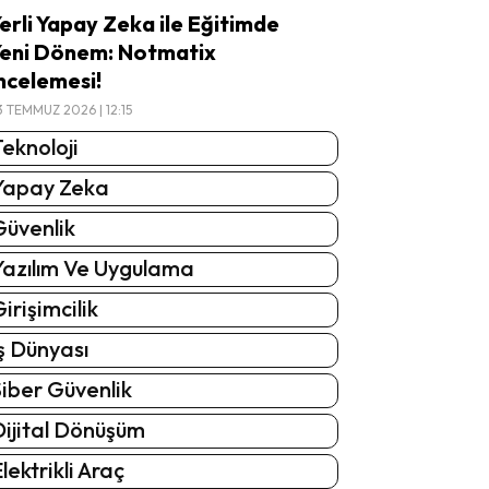
erli Yapay Zeka ile Eğitimde
eni Dönem: Notmatix
ncelemesi!
3 TEMMUZ 2026 | 12:15
eknoloji
Yapay Zeka
Güvenlik
Yazılım Ve Uygulama
irişimcilik
ş Dünyası
iber Güvenlik
Dijital Dönüşüm
lektrikli Araç