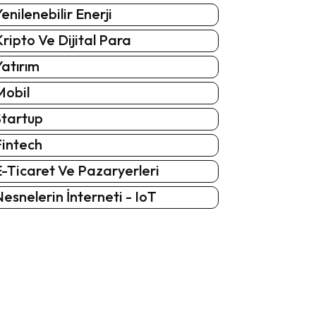
enilenebilir Enerji
ripto Ve Dijital Para
atırım
Mobil
Startup
Fintech
-Ticaret Ve Pazaryerleri
esnelerin İnterneti - IoT