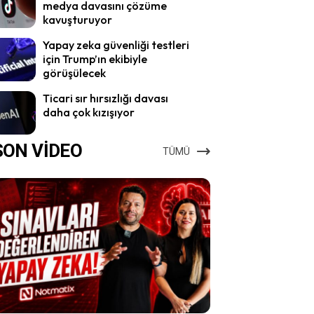
medya davasını çözüme
kavuşturuyor
Yapay zeka güvenliği testleri
için Trump’ın ekibiyle
görüşülecek
Ticari sır hırsızlığı davası
daha çok kızışıyor
SON VİDEO
TÜMÜ