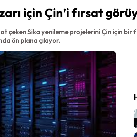
arı için Çin’i fırsat görü
t çeken Sika yenileme projelerini Çin için bir f
da ön plana çıkıyor.