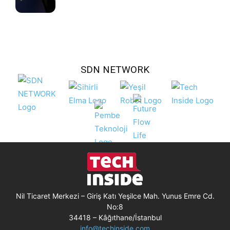
SDN NETWORK
Nil Ticaret Merkezi – Giriş Katı Yeşilce Mah. Yunus Emre Cd.
No:8
34418 – Kâğıthane/İstanbul
info@techinside.com