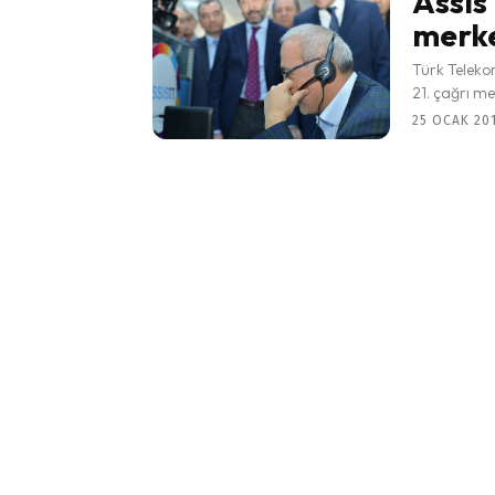
Assis
merke
Türk Teleko
21. çağrı me
25 OCAK 201