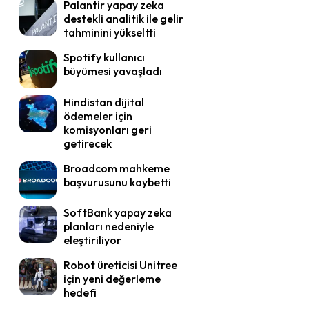
Palantir yapay zeka
destekli analitik ile gelir
tahminini yükseltti
Spotify kullanıcı
büyümesi yavaşladı
Hindistan dijital
ödemeler için
komisyonları geri
getirecek
Broadcom mahkeme
başvurusunu kaybetti
SoftBank yapay zeka
planları nedeniyle
eleştiriliyor
Robot üreticisi Unitree
için yeni değerleme
hedefi