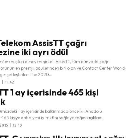
Telekom AssisTT çağrı
zine iki ayrı ödül
m’un müşteri deneyimi şirketi AssisTT, tüm dünyada çağrı
örünün en prestijli ödüllerinden biri olan ve Contact Center World
erçekleştirilen The 2020...
 | 11:42
T 1 ay içerisinde 465 kişi
ak
ümüzdeki 1 ay içerisinde kalkınmada öncelikli Anadolu
, 465 kişiye daha yeni iş imkânı sağlayacağını açıkladı.
015 | 13:10