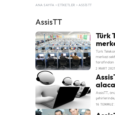
ANA SAYFA
ETIKETLER
ASSISTT
AssisTT
Türk 
merke
Türk Teleko
merkezi sekt
tarafından g
2 MART 2021
AssisT
alac
AssisTT, ön
şehirlerinde
16 TEMMUZ 2