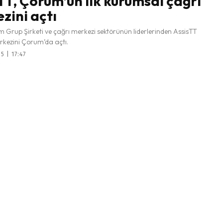
TT, Çorum’un ilk kurumsal çağrı
zini açtı
m Grup Şirketi ve çağrı merkezi sektörünün liderlerinden AssisTT
rkezini Çorum’da açtı.
5 | 17:47