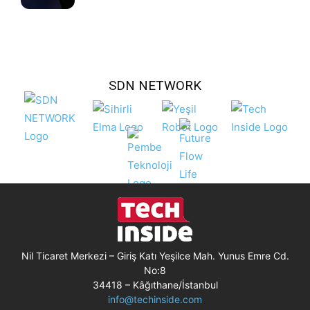
SDN NETWORK
Nil Ticaret Merkezi – Giriş Katı Yeşilce Mah. Yunus Emre Cd.
No:8
34418 – Kâğıthane/İstanbul
info@techinside.com