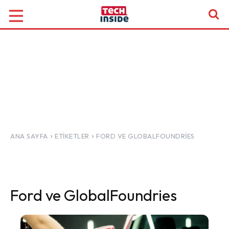
ANA SAYFA
ETIKETLER
FORD VE GLOBALFOUNDRIES
Ford ve GlobalFoundries