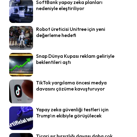
SoftBank yapay zeka planları
nedeniyle eleştiriliyor
Robot üreticisi Unitree için yeni
değerleme hedefi
Snap Dünya Kupası reklam geliriyle
beklentileri aştı
TikTok yargılama öncesi medya
davasını çözüme kavuşturuyor
Yapay zeka güvenliği testleri için
Trump’ın ekibiyle görüşülecek
Ticari sır hırsızlığı davası daha çok