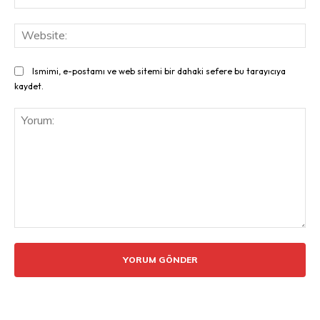
Pos
Web
Ismimi, e-postamı ve web sitemi bir dahaki sefere bu tarayıcıya
kaydet.
Yorum: