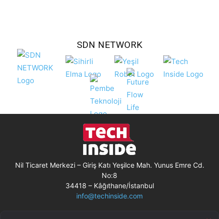
SDN NETWORK
Nil Ticaret Merkezi – Giriş Katı Yeşilce Mah. Yunus Emre Cd.
No:8
34418 – Kâğıthane/İstanbul
info@techinside.com
Künye