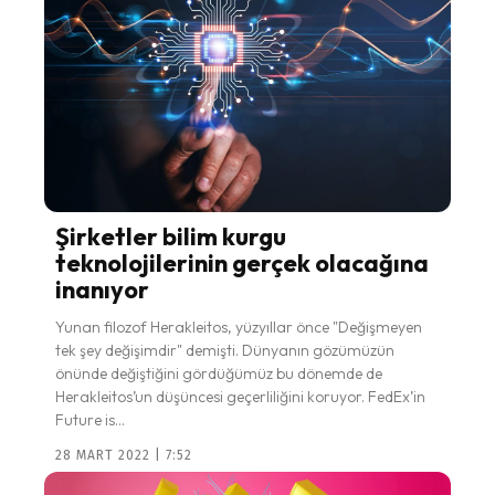
Şirketler bilim kurgu
teknolojilerinin gerçek olacağına
inanıyor
Yunan filozof Herakleitos, yüzyıllar önce "Değişmeyen
tek şey değişimdir" demişti. Dünyanın gözümüzün
önünde değiştiğini gördüğümüz bu dönemde de
Herakleitos’un düşüncesi geçerliliğini koruyor. FedEx’in
Future is...
28 MART 2022 | 7:52