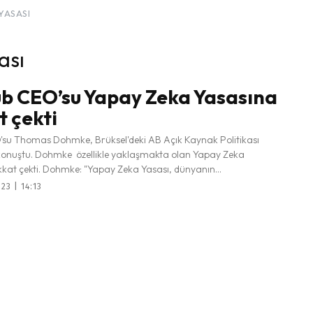
YASASI
ası
b CEO’su Yapay Zeka Yasasına
t çekti
su Thomas Dohmke, Brüksel'deki AB Açık Kaynak Politikası
 konuştu. Dohmke özellikle yaklaşmakta olan Yapay Zeka
Yasasına dikkat çekti. Dohmke: "Yapay Zeka Yasası, dünyanın...
23 | 14:13