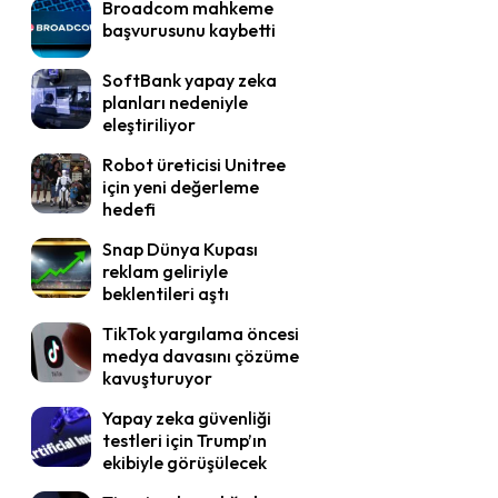
Broadcom mahkeme
başvurusunu kaybetti
SoftBank yapay zeka
planları nedeniyle
eleştiriliyor
Robot üreticisi Unitree
için yeni değerleme
hedefi
Snap Dünya Kupası
reklam geliriyle
beklentileri aştı
TikTok yargılama öncesi
medya davasını çözüme
kavuşturuyor
Yapay zeka güvenliği
testleri için Trump’ın
ekibiyle görüşülecek