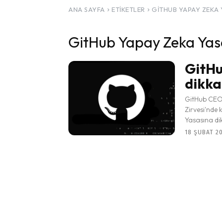
ANA SAYFA
ETIKETLER
GITHUB YAPAY ZEKA 
GitHub Yapay Zeka Yas
GitHu
dikka
GitHub CEO'
Zirvesi'nde
18 ŞUBAT 20