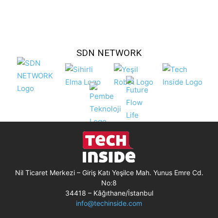
SDN NETWORK
Nil Ticaret Merkezi – Giriş Katı Yeşilce Mah. Yunus Emre Cd.
No:8
34418 – Kâğıthane/İstanbul
info@techinside.com