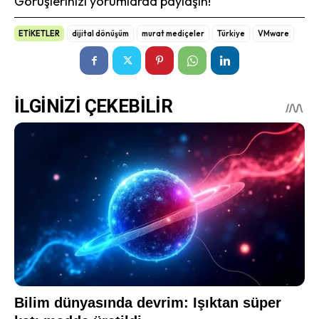
Görüşlerinizi yorumlarda paylaşın!
ETİKETLER
dijital dönüşüm
murat mediçeler
Türkiye
VMware