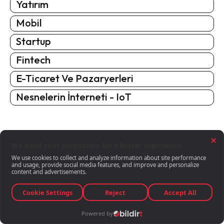
Yatırım
Mobil
Startup
Fintech
E-Ticaret Ve Pazaryerleri
Nesnelerin İnterneti - IoT
CEVAP VER
İsi