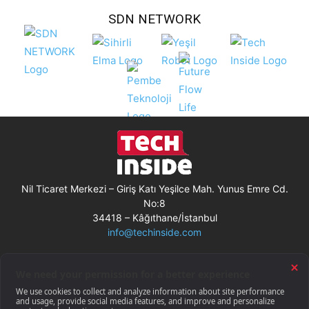
SDN NETWORK
Nil Ticaret Merkezi – Giriş Katı Yeşilce Mah. Yunus Emre Cd.
No:8
34418 – Kâğıthane/İstanbul
info@techinside.com
Künye
Site Kullanım Koşulları
Çerez Kullanımı
Gizlilik Bildirimi
RSS