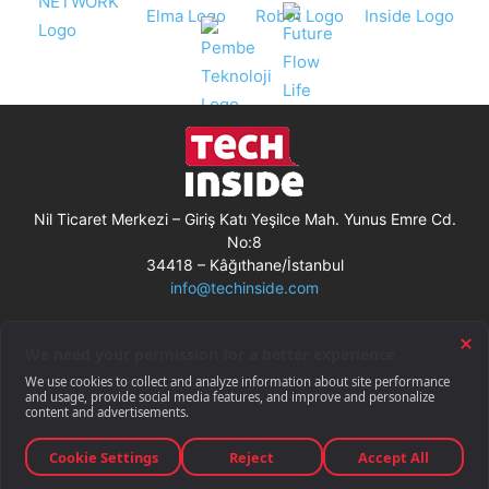
Nil Ticaret Merkezi – Giriş Katı Yeşilce Mah. Yunus Emre Cd.
No:8
34418 – Kâğıthane/İstanbul
info@techinside.com
Künye
Site Kullanım Koşulları
Çerez Kullanımı
Gizlilik Bildirimi
RSS
© Techinside.com, İnternet Medyası
ve Bilişim Muhabirleri Derneği