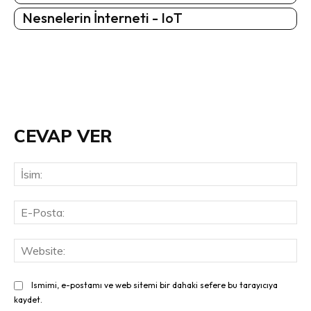
Nesnelerin İnterneti - IoT
CEVAP VER
İsi
E-
Pos
Web
Ismimi, e-postamı ve web sitemi bir dahaki sefere bu tarayıcıya
kaydet.