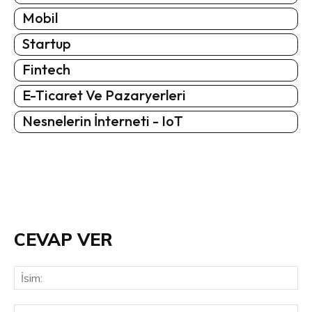
Mobil
Startup
Fintech
E-Ticaret Ve Pazaryerleri
Nesnelerin İnterneti - IoT
CEVAP VER
İsi
E-