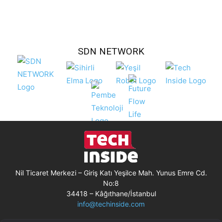
SDN NETWORK
Nil Ticaret Merkezi – Giriş Katı Yeşilce Mah. Yunus Emre Cd.
No:8
34418 – Kâğıthane/İstanbul
info@techinside.com