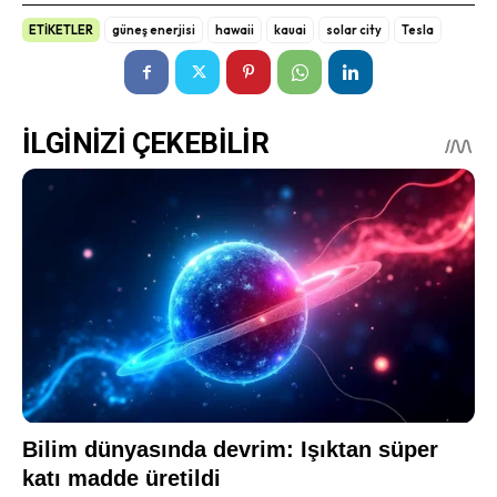
ETİKETLER
güneş enerjisi
hawaii
kauai
solar city
Tesla