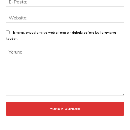
Pos
Web
Ismimi, e-postamı ve web sitemi bir dahaki sefere bu tarayıcıya
kaydet.
Yorum: