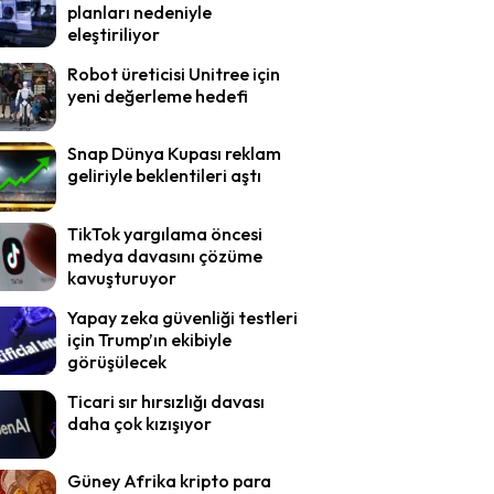
planları nedeniyle
eleştiriliyor
Robot üreticisi Unitree için
yeni değerleme hedefi
Snap Dünya Kupası reklam
geliriyle beklentileri aştı
TikTok yargılama öncesi
medya davasını çözüme
kavuşturuyor
Yapay zeka güvenliği testleri
için Trump’ın ekibiyle
görüşülecek
Ticari sır hırsızlığı davası
daha çok kızışıyor
Güney Afrika kripto para