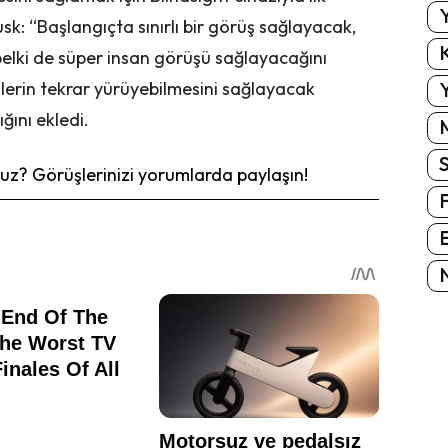
Y
sk: “Başlangıçta sınırlı bir görüş sağlayacak,
K
elki de süper insan görüşü sağlayacağını
Y
ilerin tekrar yürüyebilmesini sağlayacak
ğını ekledi.
z? Görüşlerinizi yorumlarda paylaşın!
E
N