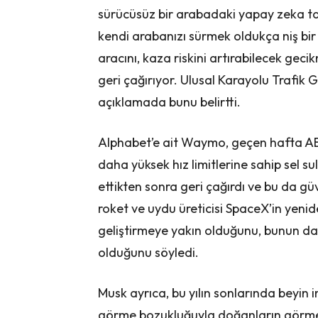
sürücüsüz bir arabadaki yapay zeka tara
kendi arabanızı sürmek oldukça niş bir
aracını, kaza riskini artırabilecek gec
geri çağırıyor. Ulusal Karayolu Trafik 
açıklamada bunu belirtti.
Alphabet’e ait Waymo, geçen hafta ABD
daha yüksek hız limitlerine sahip sel sula
ettikten sonra geri çağırdı ve bu da güv
roket ve uydu üreticisi SpaceX’in yenide
geliştirmeye yakın olduğunu, bunun da 
olduğunu söyledi.
Musk ayrıca, bu yılın sonlarında beyin i
görme bozukluğuyla doğanların görmesin