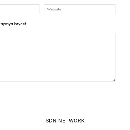
E-
Website
Posta:
rayıcıya kaydet.
SDN NETWORK