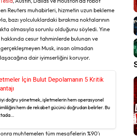
Tesla
, Austin, Dallas ve Houston’da robot
 eden Reuters muhabirleri, hizmetin uzun bekleme
la, bazı yolculuklardaki bırakma noktalarının
akta olmasıyla sorunlu olduğunu söyledi. Yine
ar hakkında cesur tahminlerde bulunan ve
e gerçekleşmeyen Musk, insan olmadan
nlaşacağına dair iyimserliğini koruyor.
letmeler İçin Bulut Depolamanın 5 Kritik
antajı
iyi doğru yönetmek, işletmelerin hem operasyonel
imliliğini hem de rekabet gücünü doğrudan belirler. Bu
tada...
yıl sonra muhtemelen tüm mesafelerin %90’ı