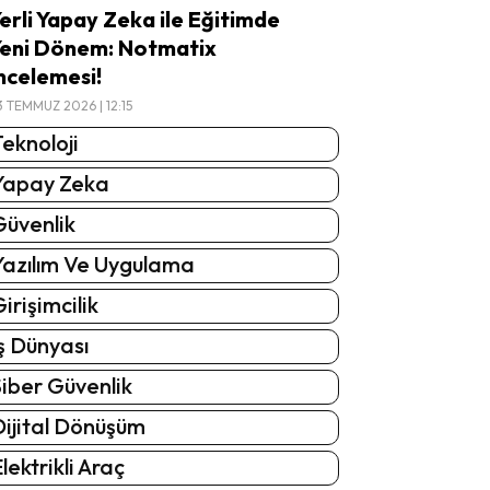
erli Yapay Zeka ile Eğitimde
eni Dönem: Notmatix
ncelemesi!
3 TEMMUZ 2026 | 12:15
eknoloji
Yapay Zeka
Güvenlik
Yazılım Ve Uygulama
irişimcilik
ş Dünyası
iber Güvenlik
Dijital Dönüşüm
lektrikli Araç