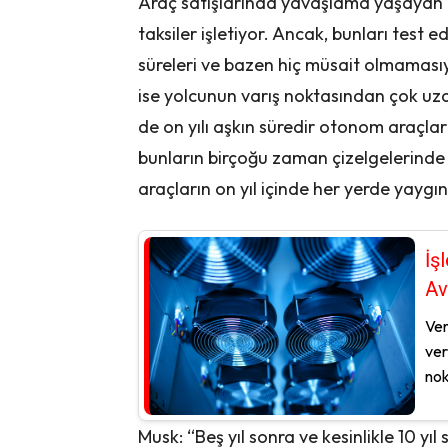
Araç satışlarında yavaşlama yaşayan
taksiler işletiyor. Ancak, bunları test
süreleri ve bazen hiç müsait olmamasıy
ise yolcunun varış noktasından çok uz
de on yılı aşkın süredir otonom araçl
bunların birçoğu zaman çizelgelerind
araçların on yıl içinde her yerde yaygı
İş
Av
Ver
ver
nok
Musk: “Beş yıl sonra ve kesinlikle 10 