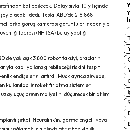
Y
fından kat edilecek. Dolayısıyla, 10 yıl içinde
Y
 şey olacak” dedi. Tesla, ABD’de 218.868
İ
ikmeli arka görüş kamerası görüntüleri nedeniyle
2
Güvenliği İdaresi (NHTSA) bu ay yaptığı
T
’de yaklaşık 3.800 robot taksiyi, araçların
rıyla kaplı yollara girebileceği riskini tespit
enlik endişelerini artırdı. Musk ayrıca zirvede,
G
n kullanılabilir roket fırlatma sistemleri
İ
uzay uçuşlarının maliyetini düşürecek bir atılım
S
mplantı şirketi Neuralink’in, görme engelli veya
E
i sağlamak için Blindsight cihazıyla ilk