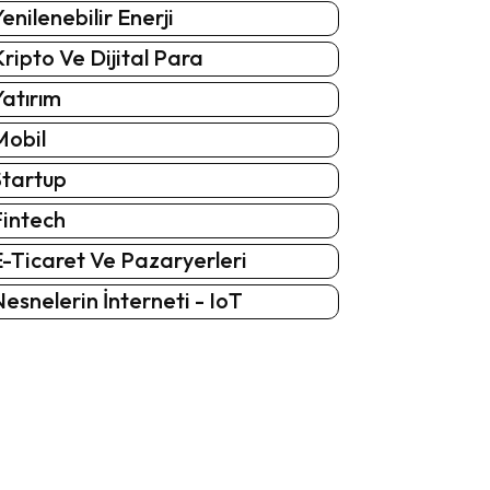
enilenebilir Enerji
ripto Ve Dijital Para
atırım
Mobil
Startup
Fintech
-Ticaret Ve Pazaryerleri
esnelerin İnterneti - IoT