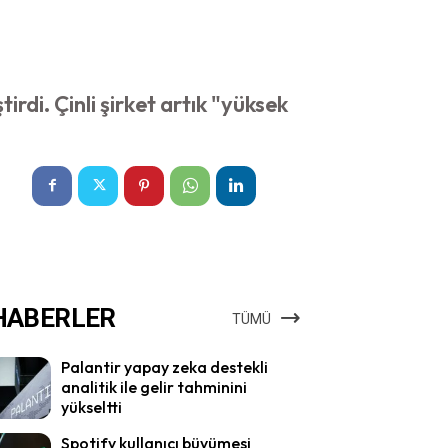
rdi. Çinli şirket artık "yüksek
HABERLER
TÜMÜ
Palantir yapay zeka destekli
analitik ile gelir tahminini
yükseltti
Spotify kullanıcı büyümesi