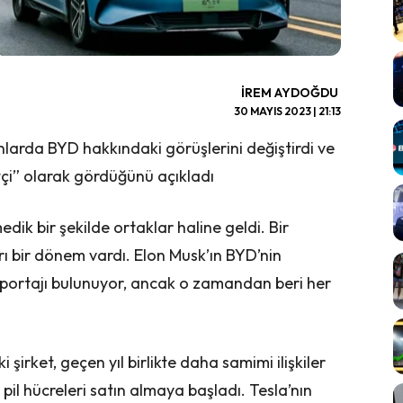
İREM AYDOĞDU
30 MAYIS 2023 | 21:13
nlarda BYD hakkındaki görüşlerini değiştirdi ve
tçi” olarak gördüğünü açıkladı
k bir şekilde ortaklar haline geldi. Bir
rı bir dönem vardı. Elon Musk’ın BYD’nin
 röportajı bulunuyor, ancak o zamandan beri her
şirket, geçen yıl birlikte daha samimi ilişkiler
il hücreleri satın almaya başladı. Tesla’nın