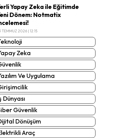
erli Yapay Zeka ile Eğitimde
eni Dönem: Notmatix
ncelemesi!
3 TEMMUZ 2026 | 12:15
eknoloji
Yapay Zeka
Güvenlik
Yazılım Ve Uygulama
irişimcilik
ş Dünyası
iber Güvenlik
Dijital Dönüşüm
lektrikli Araç