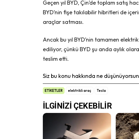
Geçen yıl BYD, Çin’de toplam satış hacm
BYD’nin fişe takılabilir hibritleri de iç
araçlar satması.
Ancak bu yıl BYD’nin tamamen elektrikl
ediliyor, çünkü BYD şu anda aylık olar
teslim etti.
Siz bu konu hakkında ne düşünüyorsunu
ETİKETLER
elektrikli araç
Tesla