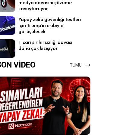
medya davasını çözüme
kavuşturuyor
Yapay zeka güvenliği testleri
için Trump’ın ekibiyle
görüşülecek
Ticari sır hırsızlığı davası
daha çok kızışıyor
SON VİDEO
TÜMÜ