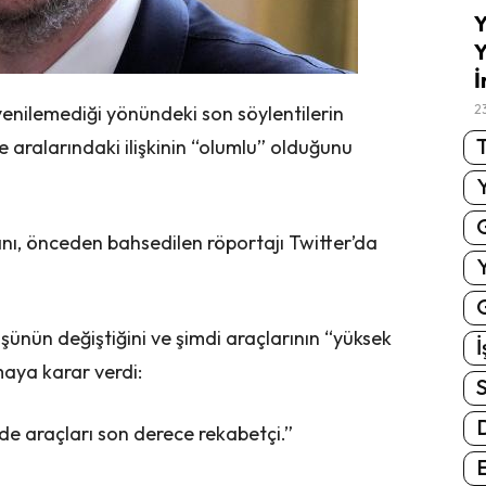
Y
Y
İ
 yenilemediği yönündeki son söylentilerin
2
T
aralarındaki ilişkinin “olumlu” olduğunu
ranı, önceden bahsedilen röportajı Twitter’da
G
nün değiştiğini ve şimdi araçlarının “yüksek
İ
maya karar verdi:
S
e araçları son derece rekabetçi.”
E