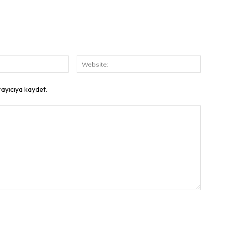
E-
Website
Posta:
rayıcıya kaydet.