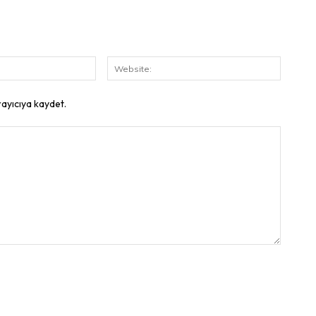
E-
Website
Posta:
rayıcıya kaydet.