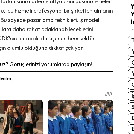
noktadan sonra ödeme altyapısını düşünmemeleri
Y
u, bu hizmeti profesyonel bir şirketten almanın
Y
. Bu sayede pazarlama teknikleri, iş modeli,
İ
ulara daha rahat odaklanabileceklerini
2
DDK’nın buradaki duruşunun hem sektör
T
çin olumlu olduğuna dikkat çekiyor.
z? Görüşlerinizi yorumlarda paylaşın!
temleri
G
İ
S
E