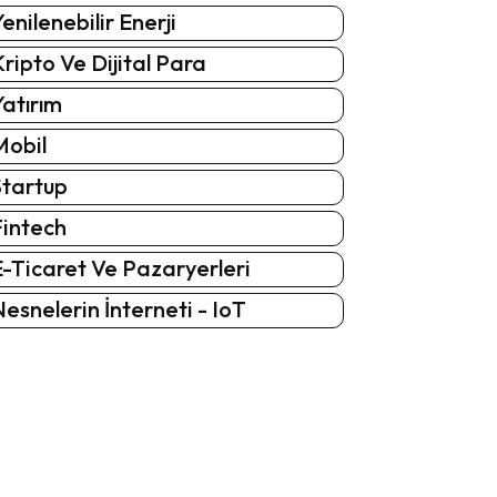
enilenebilir Enerji
ripto Ve Dijital Para
atırım
Mobil
Startup
Fintech
-Ticaret Ve Pazaryerleri
esnelerin İnterneti - IoT