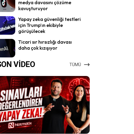
medya davasını çözüme
kavuşturuyor
Yapay zeka güvenliği testleri
için Trump’ın ekibiyle
görüşülecek
Ticari sır hırsızlığı davası
daha çok kızışıyor
SON VİDEO
TÜMÜ