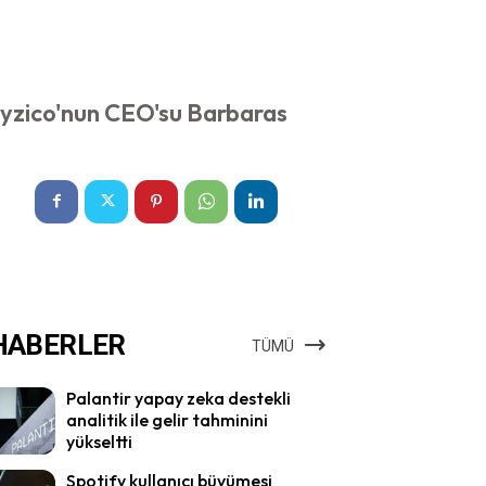
 Iyzico'nun CEO'su Barbaras
HABERLER
TÜMÜ
Palantir yapay zeka destekli
analitik ile gelir tahminini
yükseltti
Spotify kullanıcı büyümesi