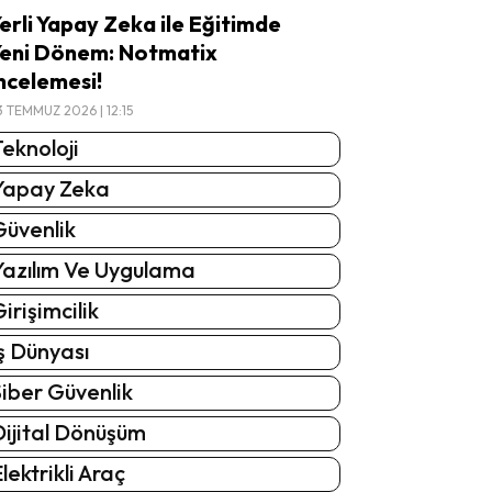
erli Yapay Zeka ile Eğitimde
eni Dönem: Notmatix
ncelemesi!
3 TEMMUZ 2026 | 12:15
eknoloji
Yapay Zeka
Güvenlik
Yazılım Ve Uygulama
irişimcilik
ş Dünyası
iber Güvenlik
Dijital Dönüşüm
lektrikli Araç