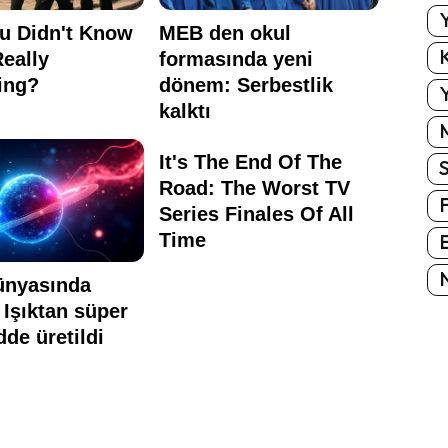
Y
K
Y
E
N