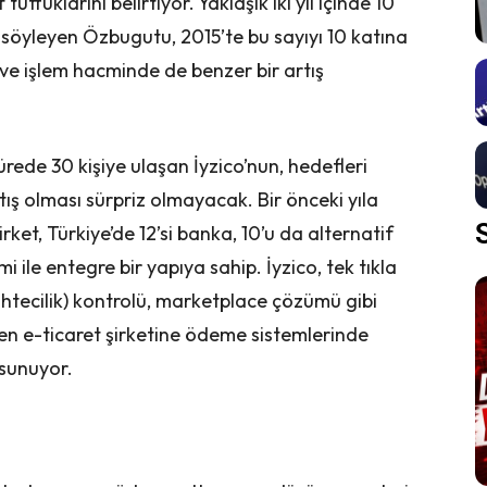
tuttuklarını belirtiyor. Yaklaşık iki yıl içinde 10
nı söyleyen Özbugutu, 2015’te bu sayıyı 10 katına
ı ve işlem hacminde de benzer bir artış
sürede 30 kişiye ulaşan İyzico’nun, hedefleri
ış olması sürpriz olmayacak. Bir önceki yıla
et, Türkiye’de 12’si banka, 10’u da alternatif
le entegre bir yapıya sahip. İyzico, tek tıkla
tecilik) kontrolü, marketplace çözümü gibi
en e-ticaret şirketine ödeme sistemlerinde
sunuyor.