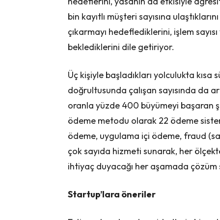
hedeflerini, yasanın da etkisiyle agresif 
bin kayıtlı müşteri sayısına ulaştıkları
çıkarmayı hedeflediklerini, işlem sayıs
beklediklerini dile getiriyor.
Üç kişiyle başladıkları yolculukta kısa 
doğrultusunda çalışan sayısında da art
oranla yüzde 400 büyümeyi başaran şirk
ödeme metodu olarak 22 ödeme sistemi i
ödeme, uygulama içi ödeme, fraud (sah
çok sayıda hizmeti sunarak, her ölçekt
ihtiyaç duyacağı her aşamada çözüm 
Startup’lara öneriler