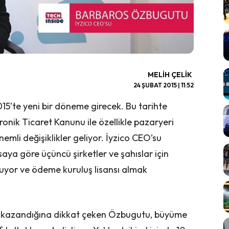
MELIH ÇELIK
24 ŞUBAT 2015 | 11:52
015’te yeni bir döneme girecek. Bu tarihte
ronik Ticaret Kanunu ile özellikle pazaryeri
nemli değişiklikler geliyor. İyzico CEO’su
aya göre üçüncü şirketler ve şahıslar için
luyor ve ödeme kuruluş lisansı almak
em kazandığına dikkat çeken Özbugutu, büyüme