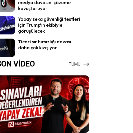
medya davasını çözüme
kavuşturuyor
Yapay zeka güvenliği testleri
için Trump’ın ekibiyle
görüşülecek
Ticari sır hırsızlığı davası
daha çok kızışıyor
SON VİDEO
TÜMÜ