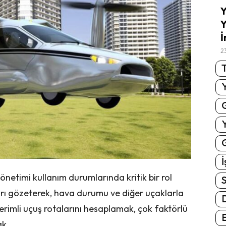
Y
Y
İ
2
T
G
İ
netimi kullanım durumlarında kritik bir rol
S
rı gözeterek, hava durumu ve diğer uçaklarla
erimli uçuş rotalarını hesaplamak, çok faktörlü
E
ak.