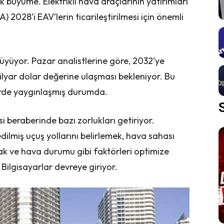
k büyüme. Elektrikli hava araçlarının yatırımları
) 2028’i EAV’lerin ticarileştirilmesi için önemli
büyüyor. Pazar analistlerine göre, 2032’ye
lyar dolar değerine ulaşması bekleniyor. Bu
erde yaygınlaşmış durumda.
i beraberinde bazı zorlukları getiriyor.
edilmiş uçuş yollarını belirlemek, hava sahası
k ve hava durumu gibi faktörleri optimize
ilgisayarlar devreye giriyor.