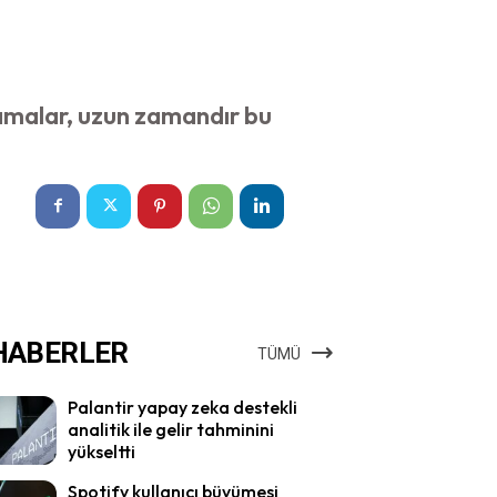
amalar, uzun zamandır bu
HABERLER
TÜMÜ
Palantir yapay zeka destekli
analitik ile gelir tahminini
yükseltti
Spotify kullanıcı büyümesi