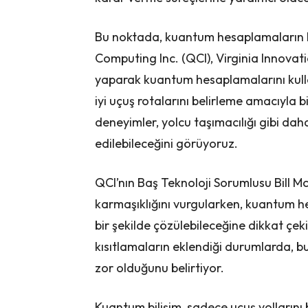
Bu noktada, kuantum hesaplamaların k
Computing Inc. (QCI), Virginia Innovatio
yaparak kuantum hesaplamalarını kullan
iyi uçuş rotalarını belirleme amacıyla b
deneyimler, yolcu taşımacılığı gibi d
edilebileceğini görüyoruz.
QCI’nın Baş Teknoloji Sorumlusu Bill 
karmaşıklığını vurgularken, kuantum h
bir şekilde çözülebileceğine dikkat çek
kısıtlamaların eklendiği durumlarda, b
zor olduğunu belirtiyor.
Kuantum bilişim, sadece uçuş yolların