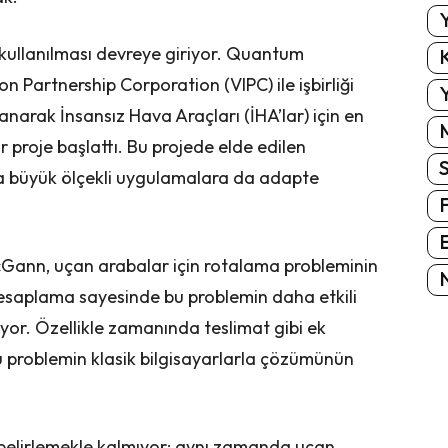
Y
ullanılması devreye giriyor. Quantum
K
n Partnership Corporation (VIPC) ile işbirliği
Y
arak İnsansız Hava Araçları (İHA’lar) için en
ir proje başlattı. Bu projede elde edilen
aha büyük ölçekli uygulamalara da adapte
E
McGann, uçan arabalar için rotalama probleminin
N
esaplama sayesinde bu problemin daha etkili
iyor. Özellikle zamanında teslimat gibi ek
u problemin klasik bilgisayarlarla çözümünün
ı belirlemekle kalmıyor; aynı zamanda uçan