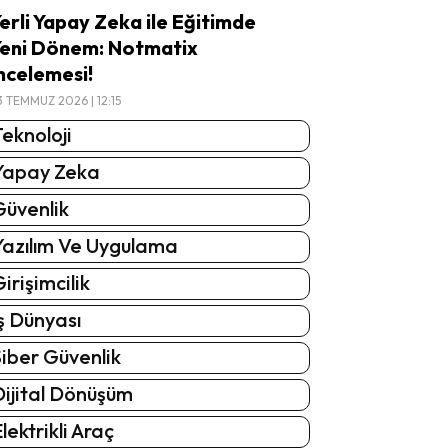
erli Yapay Zeka ile Eğitimde
eni Dönem: Notmatix
ncelemesi!
3 TEMMUZ 2026 | 12:15
eknoloji
Yapay Zeka
Güvenlik
Yazılım Ve Uygulama
irişimcilik
ş Dünyası
iber Güvenlik
Dijital Dönüşüm
lektrikli Araç