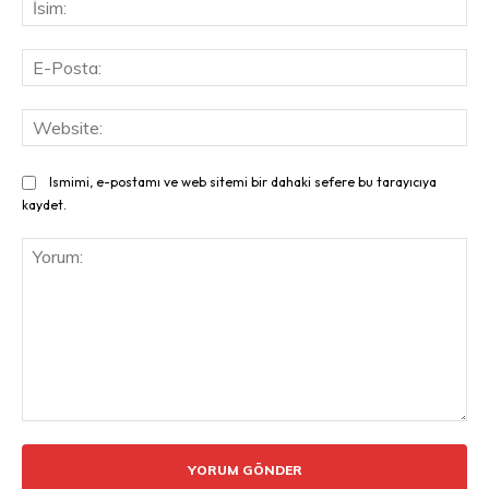
E-
Pos
Web
Ismimi, e-postamı ve web sitemi bir dahaki sefere bu tarayıcıya
kaydet.
Yorum: