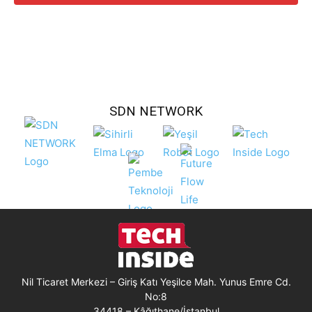
SDN NETWORK
Nil Ticaret Merkezi – Giriş Katı Yeşilce Mah. Yunus Emre Cd.
No:8
34418 – Kâğıthane/İstanbul