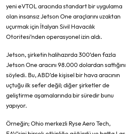
yeni eVTOL aracında standart bir uygulama
olan insansız Jetson One araçlarını uzaktan
uçurmak için İtalyan Sivil Havacılık
Otoritesi’nden operasyonel izin aldı.
Jetson, şirketin halihazırda 300’den fazla
Jetson One aracını 98.000 dolardan sattığını
söyledi. Bu, ABD’de kişisel bir hava aracının
uçtuğu ilk sefer değil; diğer şirketler de
geliştirme aşamalarında bir süredir bunu
yapıyor.
Örneğin; Ohio merkezli Ryse Aero Tech,
EAV’sini birçok etkinliğe götürdü ve hatta Las