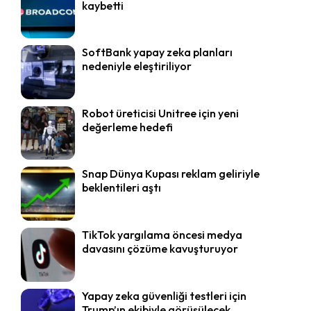
kaybetti
SoftBank yapay zeka planları
nedeniyle eleştiriliyor
Robot üreticisi Unitree için yeni
değerleme hedefi
Snap Dünya Kupası reklam geliriyle
beklentileri aştı
TikTok yargılama öncesi medya
davasını çözüme kavuşturuyor
Yapay zeka güvenliği testleri için
Trump’ın ekibiyle görüşülecek