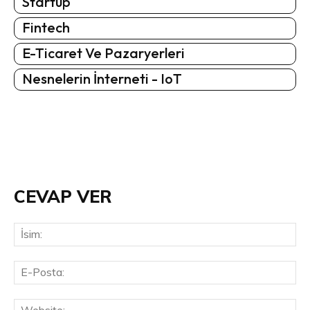
Startup
Fintech
E-Ticaret Ve Pazaryerleri
Nesnelerin İnterneti - IoT
CEVAP VER
İsi
E-
Pos
Web