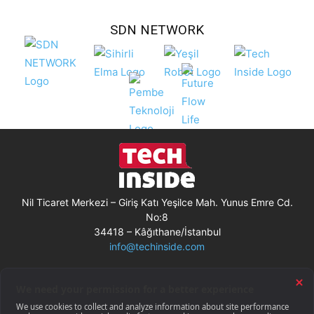
SDN NETWORK
Nil Ticaret Merkezi – Giriş Katı Yeşilce Mah. Yunus Emre Cd.
No:8
34418 – Kâğıthane/İstanbul
info@techinside.com
Künye
Site Kullanım Koşulları
Çerez Kullanımı
Gizlilik Bildirimi