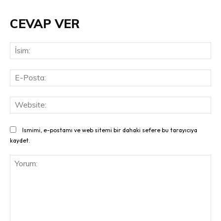
CEVAP VER
İsi
E-
Pos
Web
Ismimi, e-postamı ve web sitemi bir dahaki sefere bu tarayıcıya
kaydet.