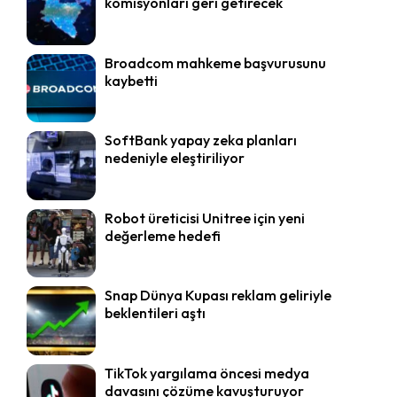
komisyonları geri getirecek
Broadcom mahkeme başvurusunu
kaybetti
SoftBank yapay zeka planları
nedeniyle eleştiriliyor
Robot üreticisi Unitree için yeni
değerleme hedefi
Snap Dünya Kupası reklam geliriyle
beklentileri aştı
TikTok yargılama öncesi medya
davasını çözüme kavuşturuyor