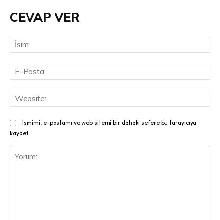
CEVAP VER
İsi
E-
Pos
Web
Ismimi, e-postamı ve web sitemi bir dahaki sefere bu tarayıcıya
kaydet.