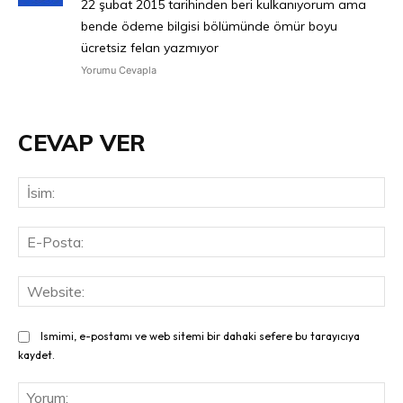
22 şubat 2015 tarihinden beri kulkanıyorum ama
bende ödeme bilgisi bölümünde ömür boyu
ücretsiz felan yazmıyor
Yorumu Cevapla
CEVAP VER
İsi
E-
Pos
Web
Ismimi, e-postamı ve web sitemi bir dahaki sefere bu tarayıcıya
kaydet.