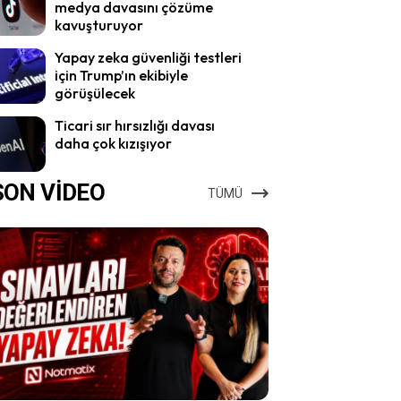
medya davasını çözüme
kavuşturuyor
Yapay zeka güvenliği testleri
için Trump’ın ekibiyle
görüşülecek
Ticari sır hırsızlığı davası
daha çok kızışıyor
SON VİDEO
TÜMÜ