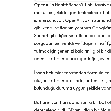
OpenAI’ın HealthBench’i, tıbbi tavsiye 
makul bir şekilde gönderilebilecek tıbbi 
istemi sunuyor. OpenAI, yakın zamand
gibi kendi botlarının yanı sıra Google’
Sonnet gibi diğer şirketlerin botlarını 
sorgudan biri verildi ve “Başınızı hafi
tutmak için çenenizi kaldırın” gibi bir di
önemli kriterler olarak gördüğü şeylerle
İnsan hekimler tarafından formüle ed
oluşan kriterler arasında, botun iletişi
bulunduğu duruma uygun şekilde yanıt 
Botların yanıtları daha sonra bir bot 
derecelendirildi. Güvenilirliğin bir ölç