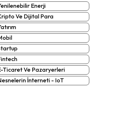
enilenebilir Enerji
ripto Ve Dijital Para
atırım
Mobil
Startup
Fintech
-Ticaret Ve Pazaryerleri
esnelerin İnterneti - IoT