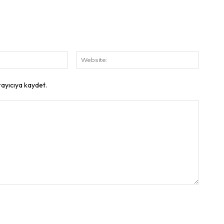
E-
Website
Posta:
rayıcıya kaydet.