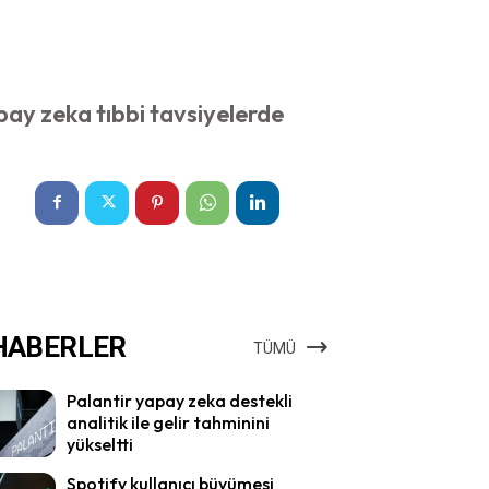
pay zeka tıbbi tavsiyelerde
HABERLER
TÜMÜ
Palantir yapay zeka destekli
analitik ile gelir tahminini
yükseltti
Spotify kullanıcı büyümesi