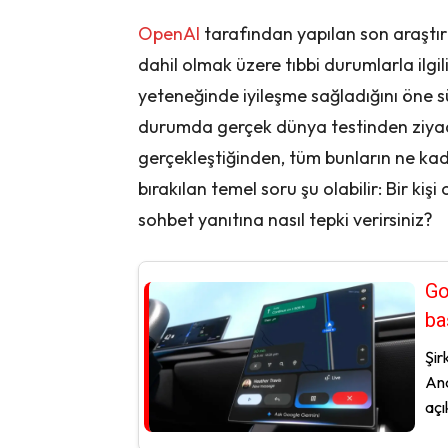
OpenAI
tarafından yapılan son araştır
dahil olmak üzere tıbbi durumlarla ilgi
yeteneğinde iyileşme sağladığını öne sü
durumda gerçek dünya testinden ziyad
gerçekleştiğinden, tüm bunların ne kad
bırakılan temel soru şu olabilir: Bir kiş
sohbet yanıtına nasıl tepki verirsiniz?
Go
ba
Şir
And
açık