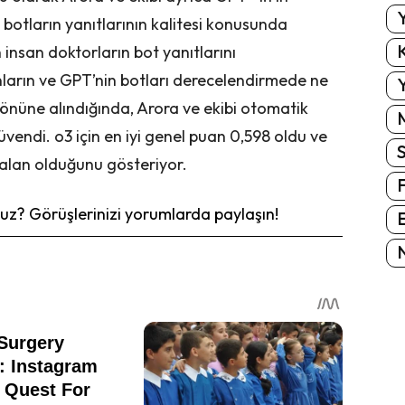
Y
 botların yanıtlarının kalitesi konusunda
K
 insan doktorların bot yanıtlarını
anların ve GPT’nin botları derecelendirmede ne
Y
önüne alındığında, Arora ve ekibi otomatik
endi. o3 için en iyi genel puan 0,598 oldu ve
i alan olduğunu gösteriyor.
z? Görüşlerinizi yorumlarda paylaşın!
E
N