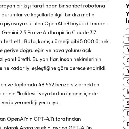
arayan bir kişi tarafından bir sohbet robotuna
Y
Y
durumlar ve koşullarla ilgili bir dizi metin
İ
a piyasaya sürülen OpenAI o3 büyük dil modeli
2
ın Gemini 2.5 Pro ve Anthropic’in Claude 3.7
T
da test etti. Bota, komşu örneği gibi 5.000 örnek
fçe geriye doğru eğin ve hava yolunu açık
zi yanıt üretti. Bu yanıtlar, insan hekimlerinin
 ne kadar iyi eşleştiğine göre derecelendirildi.
G
ilen ve toplamda 48.562 benzersiz örnekten
İ
mlerinin “kalitesi” veya botun insanın içinde
S
verip vermediği yer alıyor.
olan OpenAI’nin GPT-4.1’i tarafından
E
üsü olarak Arora ve ekibi ayrıca GPT-4.1’in