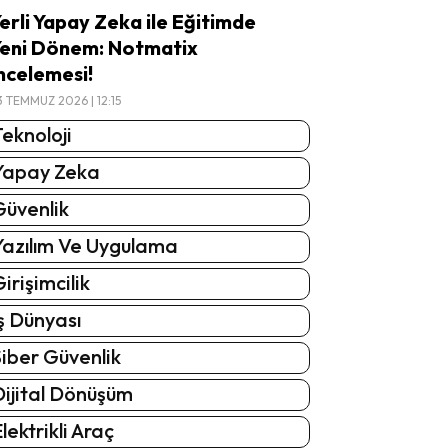
erli Yapay Zeka ile Eğitimde
eni Dönem: Notmatix
ncelemesi!
3 TEMMUZ 2026 | 12:15
eknoloji
Yapay Zeka
Güvenlik
Yazılım Ve Uygulama
irişimcilik
ş Dünyası
iber Güvenlik
Dijital Dönüşüm
lektrikli Araç