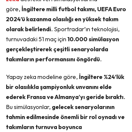
göre,
İngiltere milli futbol takımı, UEFA Euro
2024’ü kazanma olasılığı en yüksek takım
olarak belirlendi
. Sportradar’ın teknolojisi,
turnuvadaki 51 maç için
10.000 simülasyon
gerçekleştirerek çeşitli senaryolarda
takımların performansını öngördü
.
Yapay zeka modeline göre,
İngiltere %24’lük
bir olasılıkla şampiyonluk unvanını elde
ederek Fransa ve Almanya’yı geride bıraktı
.
Bu simülasyonlar,
gelecek senaryolarının
tahmin edilmesinde önemli bir rol oynadı ve
takımların turnuva boyunca