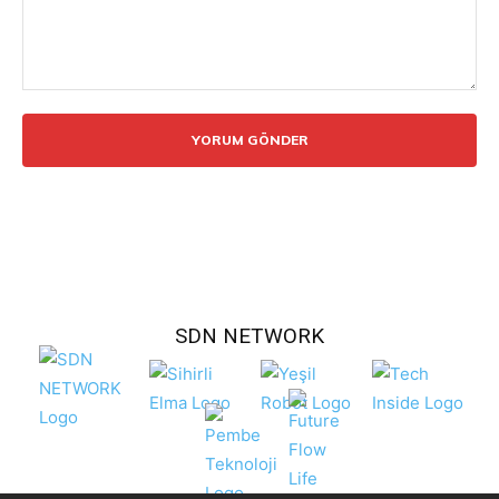
Yorum:
SDN NETWORK