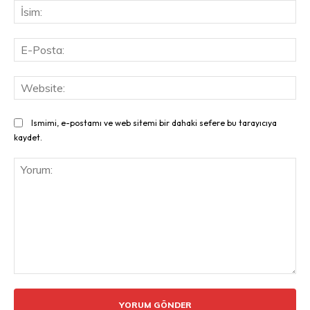
İsi
E-
Pos
Web
Ismimi, e-postamı ve web sitemi bir dahaki sefere bu tarayıcıya
kaydet.
Yorum: