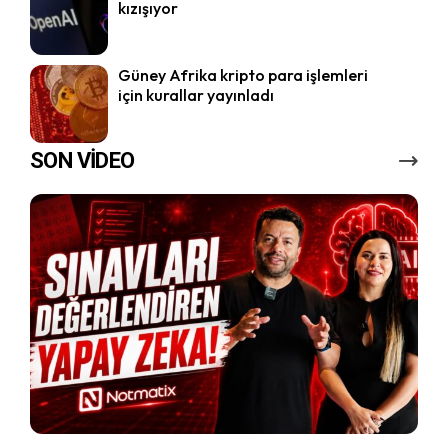
kızışıyor
Güney Afrika kripto para işlemleri
için kurallar yayınladı
SON VİDEO