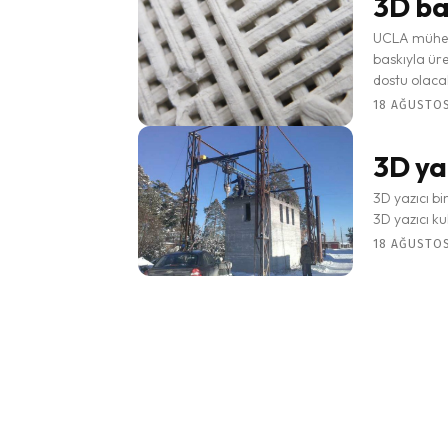
3D ba
UCLA mühendi
baskıyla üre
dostu olacak.
18 AĞUSTOS 
3D yaz
3D yazıcı bin
3D yazıcı kul
18 AĞUSTOS 