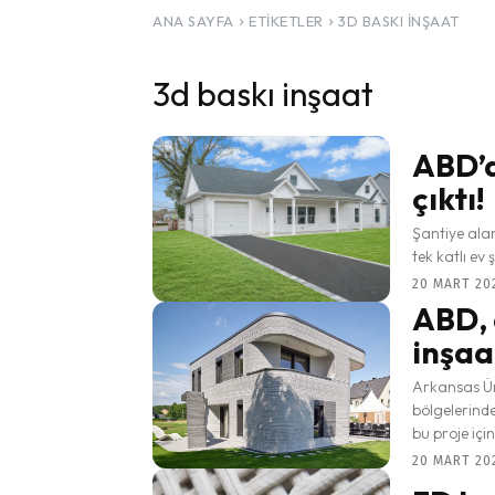
ANA SAYFA
ETIKETLER
3D BASKI INŞAAT
3d baskı inşaat
ABD’d
çıktı!
Şantiye ala
tek katlı ev
20 MART 202
ABD, 
inşaa
Arkansas Ün
bölgelerinde
bu proje için
20 MART 202