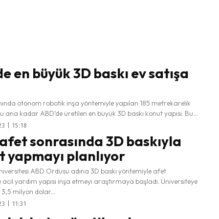
e en büyük 3D baskı ev satışa
nında otonom robotik inşa yöntemiyle yapılan 185 metrekarelik
 şu ana kadar ABD’de üretilen en büyük 3D baskı konut yapısı. Bu...
3 | 15:18
afet sonrasında 3D baskıyla
t yapmayı planlıyor
iversitesi ABD Ordusu adına 3D baskı yöntemiyle afet
 acil yardım yapısı inşa etmeyi araştırmaya başladı. Üniversiteye
 3,5 milyon dolar...
3 | 11:31