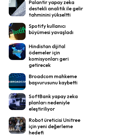
Palantir yapay zeka
destekli analitik ile gelir
tahminini yükseltti
Spotify kullanıcı
büyümesi yavaşladı
Hindistan dijital
ödemeler için
komisyonları geri
getirecek
Broadcom mahkeme
başvurusunu kaybetti
SoftBank yapay zeka
planları nedeniyle
eleştiriliyor
Robot üreticisi Unitree
için yeni değerleme
hedefi