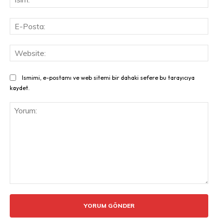
E-
Pos
Web
Ismimi, e-postamı ve web sitemi bir dahaki sefere bu tarayıcıya
kaydet.
Yorum: