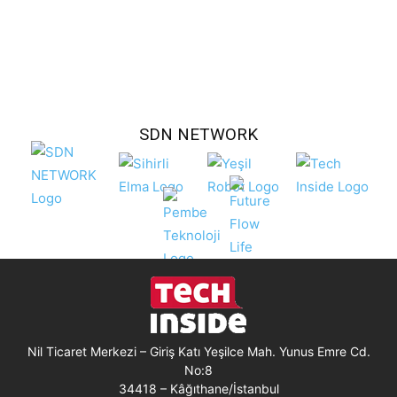
SDN NETWORK
Nil Ticaret Merkezi – Giriş Katı Yeşilce Mah. Yunus Emre Cd.
No:8
34418 – Kâğıthane/İstanbul