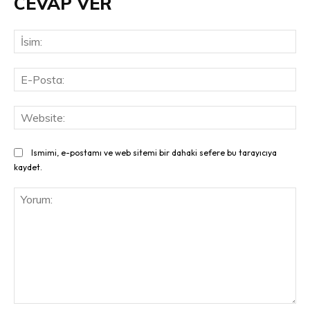
CEVAP VER
İsi
E-
Pos
Web
Ismimi, e-postamı ve web sitemi bir dahaki sefere bu tarayıcıya
kaydet.