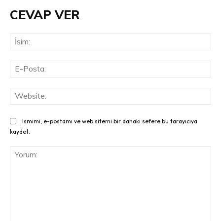
CEVAP VER
İsi
E-
Pos
Web
Ismimi, e-postamı ve web sitemi bir dahaki sefere bu tarayıcıya
kaydet.