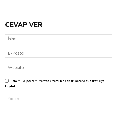
CEVAP VER
İsi
E-
Pos
Web
Ismimi, e-postamı ve web sitemi bir dahaki sefere bu tarayıcıya
kaydet.