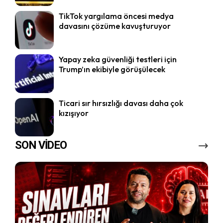
TikTok yargılama öncesi medya
davasını çözüme kavuşturuyor
Yapay zeka güvenliği testleri için
Trump’ın ekibiyle görüşülecek
Ticari sır hırsızlığı davası daha çok
kızışıyor
SON VİDEO