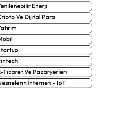
enilenebilir Enerji
ripto Ve Dijital Para
atırım
Mobil
Startup
Fintech
-Ticaret Ve Pazaryerleri
esnelerin İnterneti - IoT