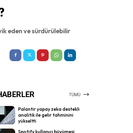
?
vik eden ve sürdürülebilir
HABERLER
TÜMÜ
Palantir yapay zeka destekli
analitik ile gelir tahminini
yükseltti
Spotify kullanıcı büyümesi