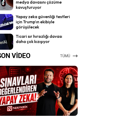
medya davasını çözüme
kavuşturuyor
Yapay zeka güvenliği testleri
için Trump’ın ekibiyle
görüşülecek
Ticari sır hırsızlığı davası
daha çok kızışıyor
SON VİDEO
TÜMÜ