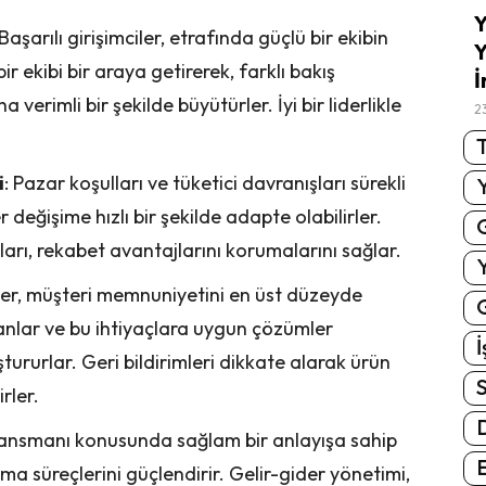
Y
 Başarılı girişimciler, etrafında güçlü bir ekibin
Y
ir ekibi bir araya getirerek, farklı bakış
İ
 verimli bir şekilde büyütürler. İyi bir liderlikle
2
T
i
: Pazar koşulları ve tüketici davranışları sürekli
r değişime hızlı bir şekilde adapte olabilirler.
arı, rekabet avantajlarını korumalarını sağlar.
ciler, müşteri memnuniyetini en üst düzeyde
G
ı anlar ve bu ihtiyaçlara uygun çözümler
İ
ştururlar. Geri bildirimleri dikkate alarak ürün
S
irler.
inansmanı konusunda sağlam bir anlayışa sahip
E
lma süreçlerini güçlendirir. Gelir-gider yönetimi,