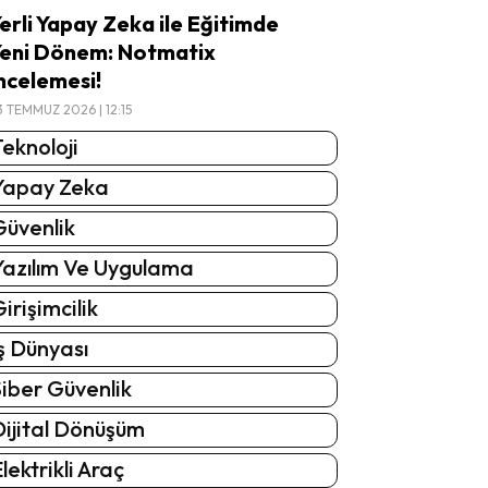
erli Yapay Zeka ile Eğitimde
eni Dönem: Notmatix
ncelemesi!
3 TEMMUZ 2026 | 12:15
eknoloji
Yapay Zeka
Güvenlik
Yazılım Ve Uygulama
irişimcilik
ş Dünyası
iber Güvenlik
Dijital Dönüşüm
lektrikli Araç