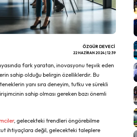
ÖZGÜR DEVECI
22 HAZIRAN 2024 | 12:39
ş dünyasında fark yaratan, inovasyonu teşvik eden
rin sahip olduğu belirgin özelliklerdir. Bu
teneklerin yanı sıra deneyim, tutku ve sürekli
r girişimcinin sahip olması gereken bazı önemli
imciler
, gelecekteki trendleri öngörebilme
t ihtiyaçlara değil, gelecekteki taleplere