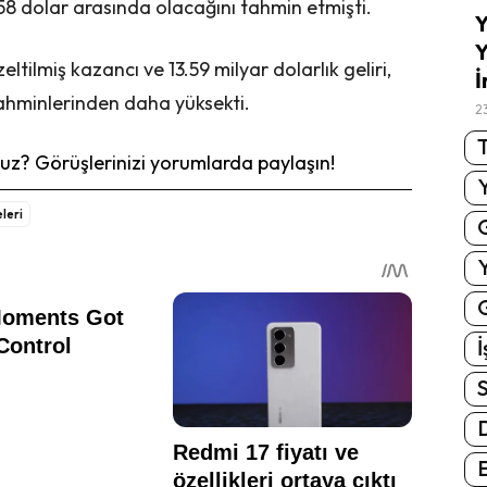
,58 dolar arasında olacağını tahmin etmişti.
Y
Y
eltilmiş kazancı ve 13.59 milyar dolarlık geliri,
İ
tahminlerinden daha yüksekti.
2
T
z? Görüşlerinizi yorumlarda paylaşın!
leri
G
İ
S
E