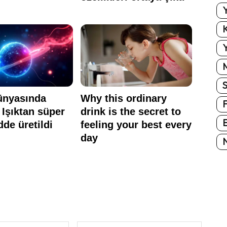
Y
K
Y
E
N
E-
Website