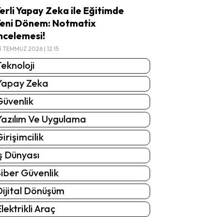
erli Yapay Zeka ile Eğitimde
eni Dönem: Notmatix
ncelemesi!
3 TEMMUZ 2026 | 12:15
eknoloji
Yapay Zeka
Güvenlik
Yazılım Ve Uygulama
irişimcilik
ş Dünyası
iber Güvenlik
Dijital Dönüşüm
lektrikli Araç