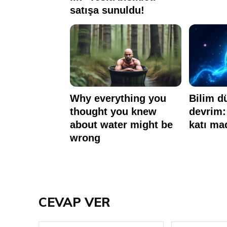
CEVAP VER
İsim: