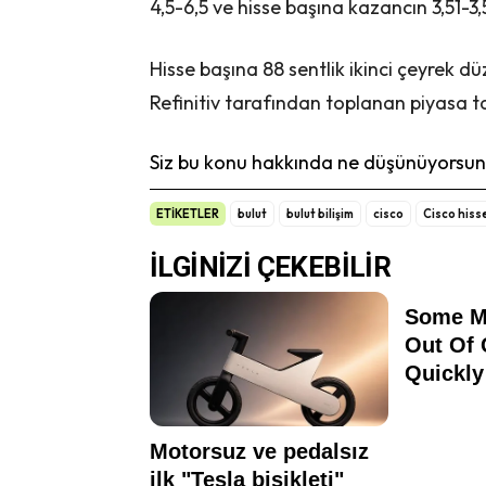
4,5-6,5 ve hisse başına kazancın 3,51-3
Hisse başına 88 sentlik ikinci çeyrek düz
Refinitiv tarafından toplanan piyasa 
Siz bu konu hakkında ne düşünüyorsunu
ETİKETLER
bulut
bulut bilişim
cisco
Cisco hisse