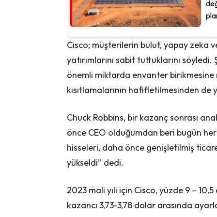
değ
pla
Cisco; müşterilerin bulut, yapay zeka ve 
yatırımlarını sabit tuttuklarını söyledi. 
önemli miktarda envanter birikmesine n
kısıtlamalarının hafifletilmesinden de 
Chuck Robbins, bir kazanç sonrası anal
önce CEO olduğumdan beri bugün her 
hisseleri, daha önce genişletilmiş tica
yükseldi” dedi.
2023 mali yılı için Cisco, yüzde 9 – 10,5
kazancı 3,73-3,78 dolar arasında ayarla