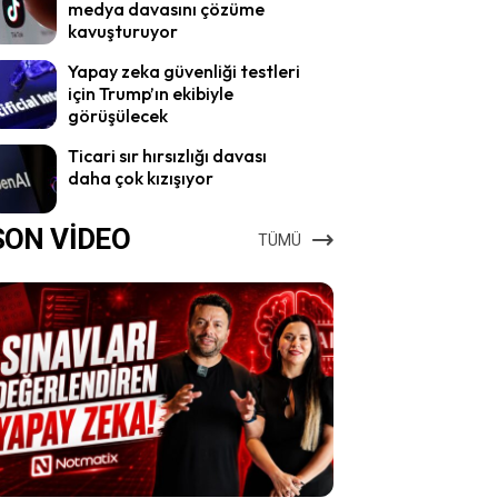
medya davasını çözüme
kavuşturuyor
Yapay zeka güvenliği testleri
için Trump’ın ekibiyle
görüşülecek
Ticari sır hırsızlığı davası
daha çok kızışıyor
SON VİDEO
TÜMÜ