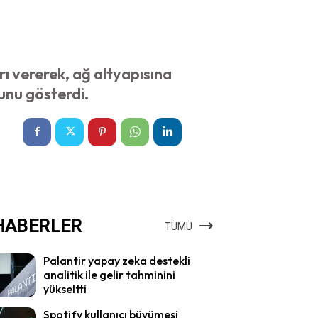
rı vererek, ağ altyapısına
unu gösterdi.
HABERLER
TÜMÜ
Palantir yapay zeka destekli
analitik ile gelir tahminini
yükseltti
Spotify kullanıcı büyümesi