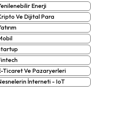
enilenebilir Enerji
ripto Ve Dijital Para
atırım
Mobil
Startup
Fintech
-Ticaret Ve Pazaryerleri
esnelerin İnterneti - IoT
: