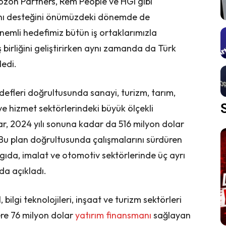
 Kozon Partners, Rem People ve HGI gibi
manı desteğini önümüzdeki dönemde de
emli hedefimiz bütün iş ortaklarımızla
 birliğini geliştirirken aynı zamanda da Türk
dedi.
defleri doğrultusunda sanayi, turizm, tarım,
e hizmet sektörlerindeki büyük ölçekli
r, 2024 yılı sonuna kadar da 516 milyon dolar
 Bu plan doğrultusunda çalışmalarını sürdüren
ıda, imalat ve otomotiv sektörlerinde üç ayrı
da açıkladı.
bilgi teknolojileri, inşaat ve turizm sektörleri
ere 76 milyon dolar
yatırım finansmanı
sağlayan