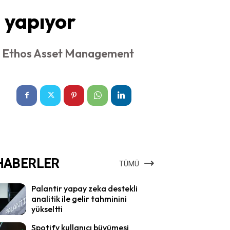
m yapıyor
zli Ethos Asset Management
HABERLER
TÜMÜ
Palantir yapay zeka destekli
analitik ile gelir tahminini
yükseltti
Spotify kullanıcı büyümesi