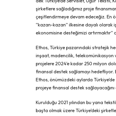
dek Türkiye’de Servislet, Uğur Tekstil,
şirketlere sağladığımız proje finans
çeşitlendirmeye devam edeceğiz. En ön
“kazan-kazan” ilkesine dayalı olarak iş
ekonomisine desteğimizi artırmaktır” 
Ethos, Türkiye pazarındaki stratejik he
inşaat, madencilik, telekomünikasyon v
projelere 2024’e kadar 250 milyon dola
finansal destek sağlamayı hedefliyor.
Ethos, önümüzdeki aylarda Türkiye’de g
projeye finansal destek sağlayacağını 
Kurulduğu 2021 yılından bu yana tekstil, 
başta olmak üzere Türkiye’deki şirketl