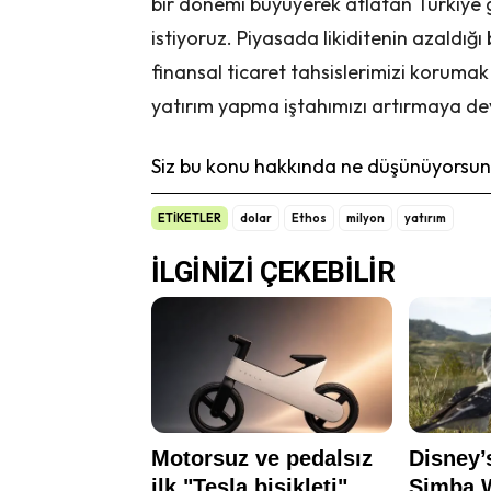
bir dönemi büyüyerek atlatan Türkiye g
istiyoruz. Piyasada likiditenin azaldı
finansal ticaret tahsislerimizi korumak
yatırım yapma iştahımızı artırmaya d
Siz bu konu hakkında ne düşünüyorsunu
ETİKETLER
dolar
Ethos
milyon
yatırım