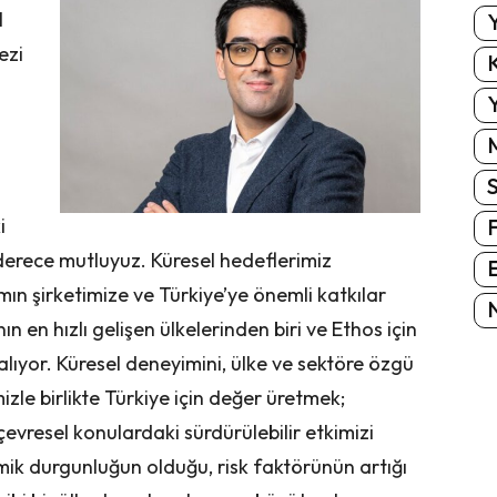
l
Y
ezi
K
Y
i
derece mutluyuz. Küresel hedeflerimiz
E
ın şirketimize ve Türkiye’ye önemli katkılar
N
 en hızlı gelişen ülkelerinden biri ve Ethos için
lıyor. Küresel deneyimini, ülke ve sektöre özgü
mizle birlikte Türkiye için değer üretmek;
vresel konulardaki sürdürülebilir etkimizi
k durgunluğun olduğu, risk faktörünün artığı