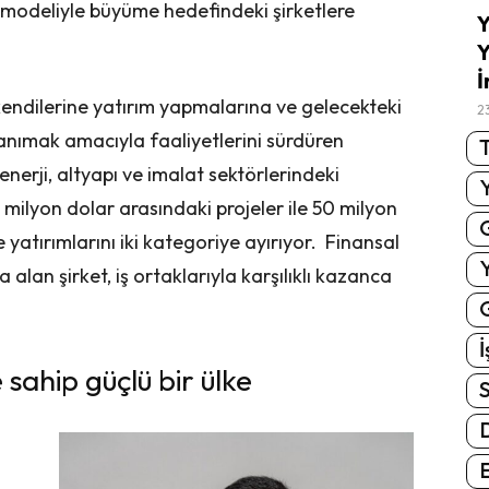
ş modeliyle büyüme hedefindeki şirketlere
Y
Y
İ
n kendilerine yatırım yapmalarına ve gelecekteki
2
anımak amacıyla faaliyetlerini sürdüren
T
enerji, altyapı ve imalat sektörlerindeki
 milyon dolar arasındaki projeler ile 50 milyon
 yatırımlarını iki kategoriye ayırıyor. Finansal
 alan şirket, iş ortaklarıyla karşılıklı kazanca
G
İ
 sahip güçlü bir ülke
S
E