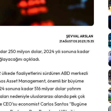
ŞEVVAL ARSLAN
21 AĞUSTOS 2023 | 15:35
kadar 250 milyon dolar, 2024 yılı sonuna kadar
ğlayacağını açıkladı.
 ülkede faaliyetlerini sürdüren ABD merkezli
Ethos Asset Management, önemli bir büyüme
2024 sonuna kadar 516 milyar dolar yatırım
arı nedeniyle uluslararası alanda pek çok
ve CEO’su economist Carlos Santos “Bugüne