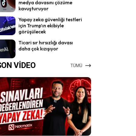
medya davasını çözüme
kavuşturuyor
Yapay zeka güvenliği testleri
için Trump’ın ekibiyle
görüşülecek
Ticari sır hırsızlığı davası
daha çok kızışıyor
SON VİDEO
TÜMÜ