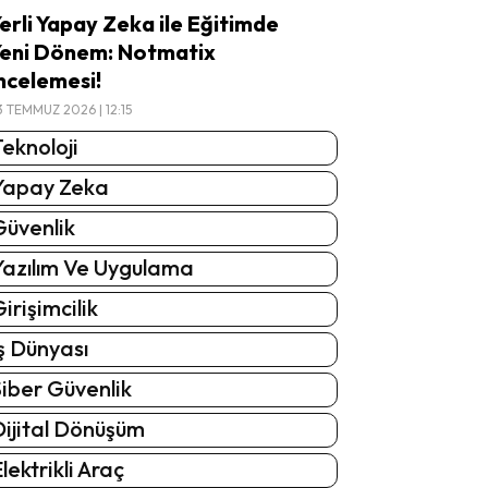
erli Yapay Zeka ile Eğitimde
eni Dönem: Notmatix
ncelemesi!
3 TEMMUZ 2026 | 12:15
eknoloji
Yapay Zeka
Güvenlik
Yazılım Ve Uygulama
irişimcilik
ş Dünyası
iber Güvenlik
Dijital Dönüşüm
lektrikli Araç