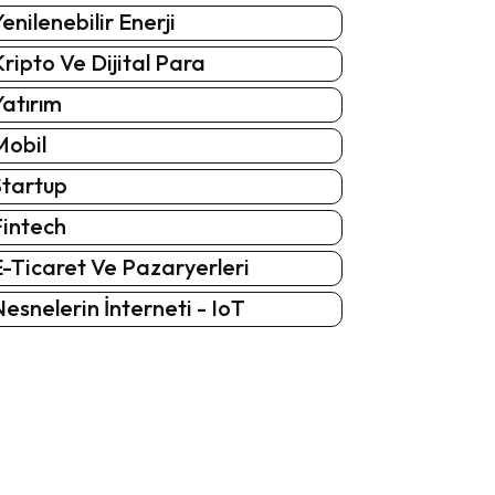
enilenebilir Enerji
ripto Ve Dijital Para
atırım
Mobil
Startup
Fintech
-Ticaret Ve Pazaryerleri
esnelerin İnterneti - IoT