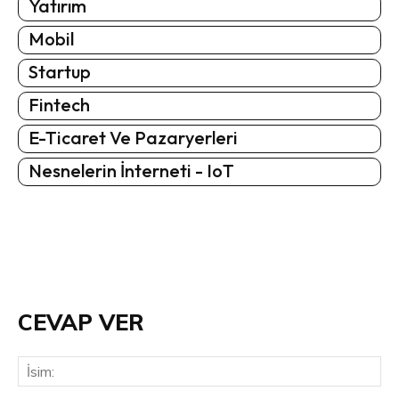
Yatırım
Mobil
Startup
Fintech
E-Ticaret Ve Pazaryerleri
Nesnelerin İnterneti - IoT
CEVAP VER
İsi