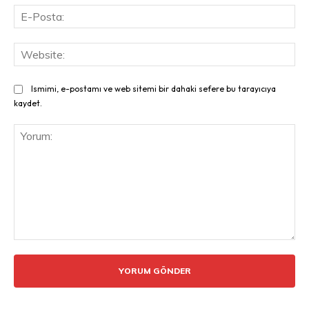
E-
Pos
Web
Ismimi, e-postamı ve web sitemi bir dahaki sefere bu tarayıcıya
kaydet.
Yorum: