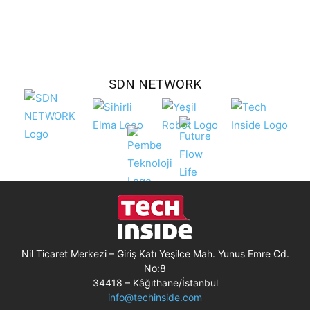
SDN NETWORK
Nil Ticaret Merkezi – Giriş Katı Yeşilce Mah. Yunus Emre Cd.
No:8
34418 – Kâğıthane/İstanbul
info@techinside.com