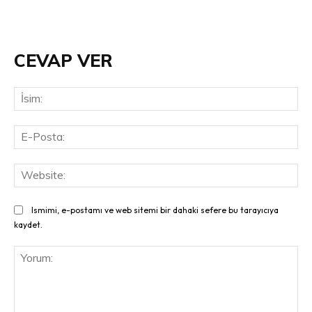
CEVAP VER
İsi
E-
Pos
Web
Ismimi, e-postamı ve web sitemi bir dahaki sefere bu tarayıcıya
kaydet.