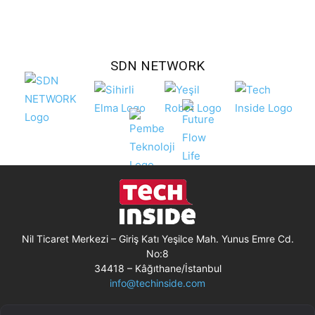
SDN NETWORK
Nil Ticaret Merkezi – Giriş Katı Yeşilce Mah. Yunus Emre Cd.
No:8
34418 – Kâğıthane/İstanbul
info@techinside.com
Künye