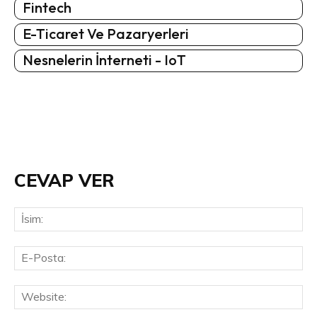
Fintech
E-Ticaret Ve Pazaryerleri
Nesnelerin İnterneti - IoT
CEVAP VER
İsi
E-
Pos
Web