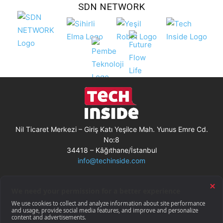
SDN NETWORK
Nil Ticaret Merkezi – Giriş Katı Yeşilce Mah. Yunus Emre Cd.
No:8
34418 – Kâğıthane/İstanbul
info@techinside.com
Künye
Site Kullanım Koşulları
Çerez Kullanımı
Gizlilik Bildirimi
RSS